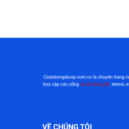
Cadobongdavip.com.co là chuyên trang cung
truy cập các cổng
cá độ bóng đá
, tennis,
VỀ CHÚNG TÔI