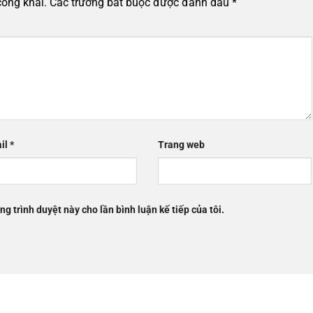
công khai.
Các trường bắt buộc được đánh dấu
*
il
*
Trang web
ng trình duyệt này cho lần bình luận kế tiếp của tôi.