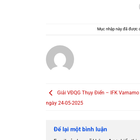
Mục nhập này đã được 
Giải VĐQG Thụy Điển – IFK Varnamo v
ngày 24-05-2025
Để lại một bình luận