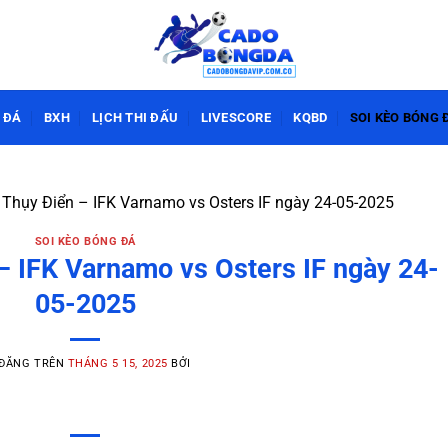
 ĐÁ
BXH
LỊCH THI ĐẤU
LIVESCORE
KQBD
SOI KÈO BÓNG 
Thụy Điển – IFK Varnamo vs Osters IF ngày 24-05-2025
SOI KÈO BÓNG ĐÁ
– IFK Varnamo vs Osters IF ngày 24-
05-2025
 ĐĂNG TRÊN
THÁNG 5 15, 2025
BỞI