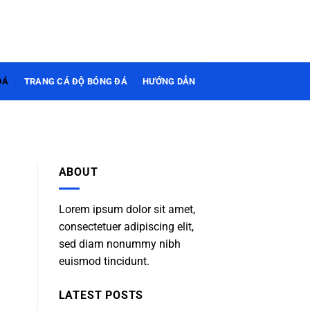
ĐÁ
TRANG CÁ ĐỘ BÓNG ĐÁ
HƯỚNG DẪN
ABOUT
Lorem ipsum dolor sit amet,
consectetuer adipiscing elit,
sed diam nonummy nibh
euismod tincidunt.
LATEST POSTS