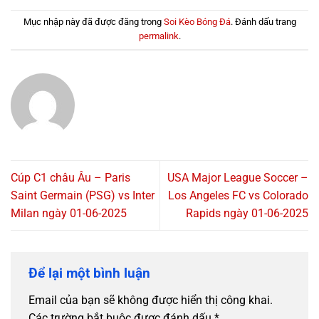
Mục nhập này đã được đăng trong
Soi Kèo Bóng Đá
. Đánh dấu trang
permalink
.
Cúp C1 châu Âu – Paris
USA Major League Soccer –
Saint Germain (PSG) vs Inter
Los Angeles FC vs Colorado
Milan ngày 01-06-2025
Rapids ngày 01-06-2025
Để lại một bình luận
Email của bạn sẽ không được hiển thị công khai.
Các trường bắt buộc được đánh dấu
*