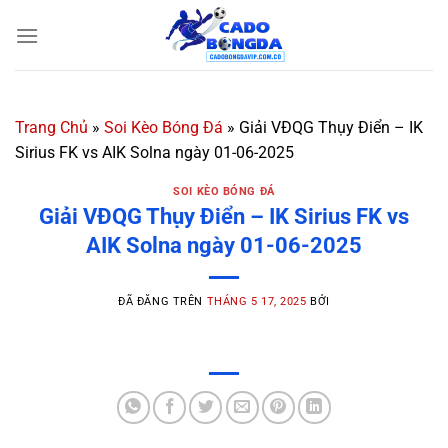
Chuyển
đến
nội
dung
Trang Chủ
»
Soi Kèo Bóng Đá
»
Giải VĐQG Thụy Điển – IK
Sirius FK vs AIK Solna ngày 01-06-2025
SOI KÈO BÓNG ĐÁ
Giải VĐQG Thụy Điển – IK Sirius FK vs
AIK Solna ngày 01-06-2025
ĐÃ ĐĂNG TRÊN
THÁNG 5 17, 2025
BỞI