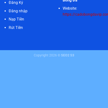
Bóng Đá
Đăng Ký
Website:
Đăng nhập
https://cadobongdavip.co
Nạp Tiền
Rút Tiền
Copyright 2026 ©
SEO2 S3