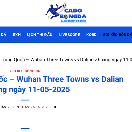
 ĐÁ
BXH
LỊCH THI ĐẤU
LIVESCORE
KQBD
SOI KÈO BÓNG 
 Trung Quốc – Wuhan Three Towns vs Dalian Zhixing ngày 11-
SOI KÈO BÓNG ĐÁ
ốc – Wuhan Three Towns vs Dalian
ng ngày 11-05-2025
 ĐĂNG TRÊN
THÁNG 5 15, 2025
BỞI