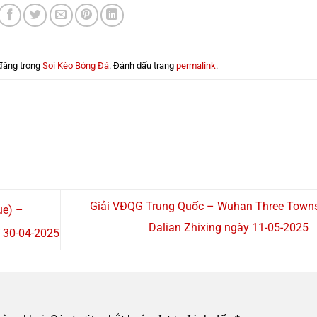
đăng trong
Soi Kèo Bóng Đá
. Đánh dấu trang
permalink
.
Giải VĐQG Trung Quốc – Wuhan Three Towns
ue) –
Dalian Zhixing ngày 11-05-2025
 30-04-2025