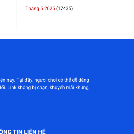
Tháng 5 2025
(17435)
ện nay. Tại đây, người chơi có thể dễ dàng
 đối. Link không bị chặn, khuyến mãi khủng,
ÔNG TIN LIÊN HỆ