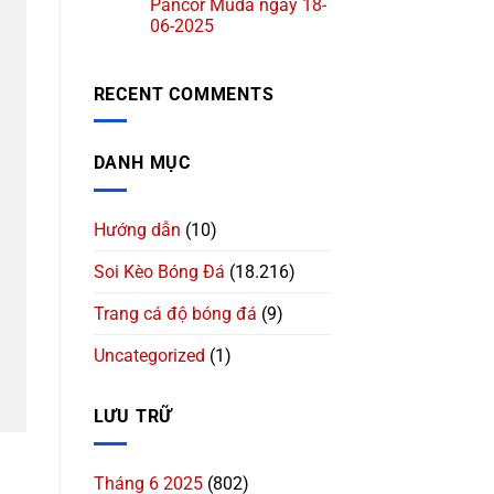
Pancor Muda ngày 18-
06-2025
RECENT COMMENTS
DANH MỤC
Hướng dẫn
(10)
Soi Kèo Bóng Đá
(18.216)
Trang cá độ bóng đá
(9)
Uncategorized
(1)
LƯU TRỮ
Tháng 6 2025
(802)