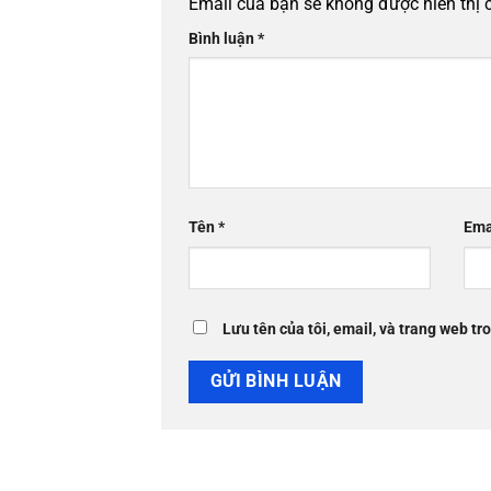
Email của bạn sẽ không được hiển thị 
Bình luận
*
Tên
*
Ema
Lưu tên của tôi, email, và trang web tro