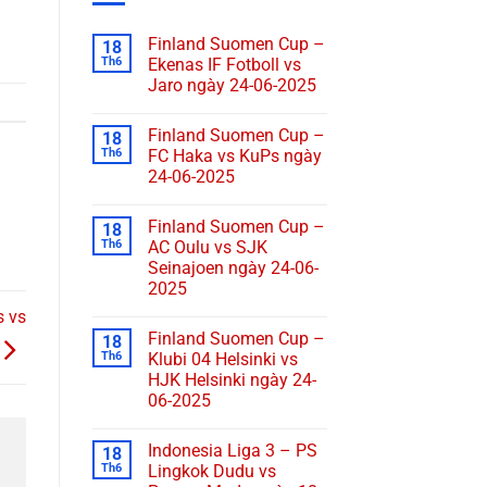
Finland Suomen Cup –
18
Th6
Ekenas IF Fotboll vs
Jaro ngày 24-06-2025
Finland Suomen Cup –
18
Th6
FC Haka vs KuPs ngày
24-06-2025
Finland Suomen Cup –
18
Th6
AC Oulu vs SJK
Seinajoen ngày 24-06-
2025
 vs
Finland Suomen Cup –
18
Th6
Klubi 04 Helsinki vs
HJK Helsinki ngày 24-
06-2025
Indonesia Liga 3 – PS
18
Th6
Lingkok Dudu vs