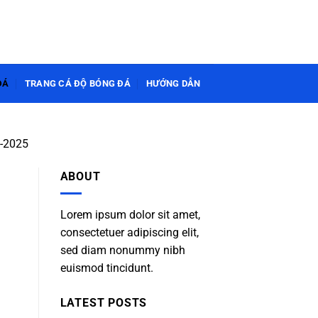
ĐÁ
TRANG CÁ ĐỘ BÓNG ĐÁ
HƯỚNG DẪN
5-2025
ABOUT
Lorem ipsum dolor sit amet,
consectetuer adipiscing elit,
sed diam nonummy nibh
euismod tincidunt.
LATEST POSTS