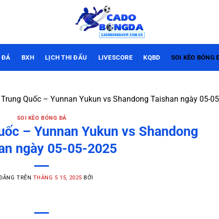
 ĐÁ
BXH
LỊCH THI ĐẤU
LIVESCORE
KQBD
SOI KÈO BÓNG 
 Trung Quốc – Yunnan Yukun vs Shandong Taishan ngày 05-0
SOI KÈO BÓNG ĐÁ
uốc – Yunnan Yukun vs Shandong
an ngày 05-05-2025
 ĐĂNG TRÊN
THÁNG 5 15, 2025
BỞI