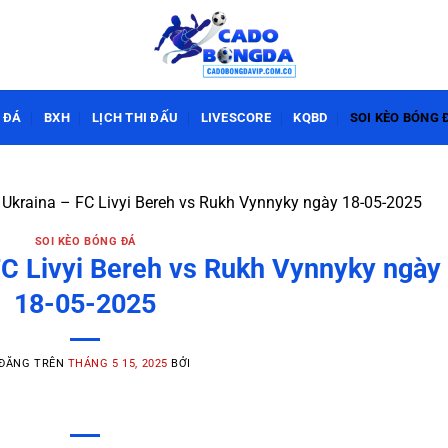
 ĐÁ
BXH
LỊCH THI ĐẤU
LIVESCORE
KQBD
SOI KÈO BÓNG 
Ukraina – FC Livyi Bereh vs Rukh Vynnyky ngày 18-05-2025
SOI KÈO BÓNG ĐÁ
FC Livyi Bereh vs Rukh Vynnyky ngày
18-05-2025
 ĐĂNG TRÊN
THÁNG 5 15, 2025
BỞI