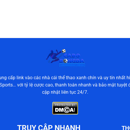
 cấp link vào các nhà cái thể thao xanh chín và uy tín nhất hi
 eSports… với tỷ lệ cược cao, thanh toán nhanh và bảo mật tuyệt
cập nhật liên tục 24/7.
TRUY CẬP NHANH
TH