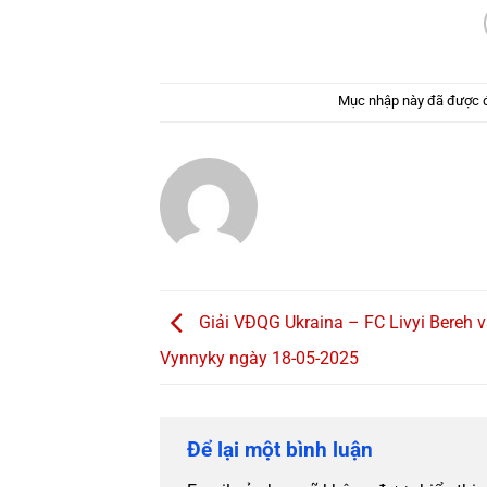
Mục nhập này đã được 
Giải VĐQG Ukraina – FC Livyi Bereh 
Vynnyky ngày 18-05-2025
Để lại một bình luận