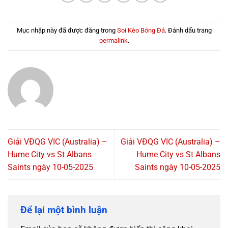
Mục nhập này đã được đăng trong
Soi Kèo Bóng Đá
. Đánh dấu trang
permalink
.
Giải VĐQG VIC (Australia) –
Giải VĐQG VIC (Australia) –
Hume City vs St Albans
Hume City vs St Albans
Saints ngày 10-05-2025
Saints ngày 10-05-2025
Để lại một bình luận