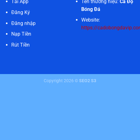
Tên thương hiệu:
Cá Độ
Tải App
Bóng Đá
Đăng Ký
Website:
Đăng nhập
https://cadobongdavip.co
Nạp Tiền
Rút Tiền
Copyright 2026 ©
SEO2 S3