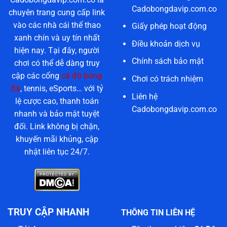
Cadobongdavip.com.co
chuyên trang cung cấp link
vào các nhà cái thể thao
Giấy phép hoạt động
xanh chín và uy tín nhất
Điều khoản dịch vụ
hiện nay. Tại đây, người
Chính sách bảo mật
chơi có thể dễ dàng truy
cập các cổng
cá độ bóng
Chơi có trách nhiệm
đá
, tennis, eSports… với tỷ
Liên hệ
lệ cược cao, thanh toán
Cadobongdavip.com.co
nhanh và bảo mật tuyệt
đối. Link không bị chặn,
khuyến mãi khủng, cập
nhật liên tục 24/7.
TRUY CẬP NHANH
THÔNG TIN LIÊN HỆ