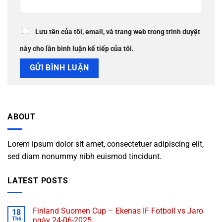
Lưu tên của tôi, email, và trang web trong trình duyệt
này cho lần bình luận kế tiếp của tôi.
ABOUT
Lorem ipsum dolor sit amet, consectetuer adipiscing elit,
sed diam nonummy nibh euismod tincidunt.
LATEST POSTS
Finland Suomen Cup – Ekenas IF Fotboll vs Jaro
18
Th6
ngày 24-06-2025