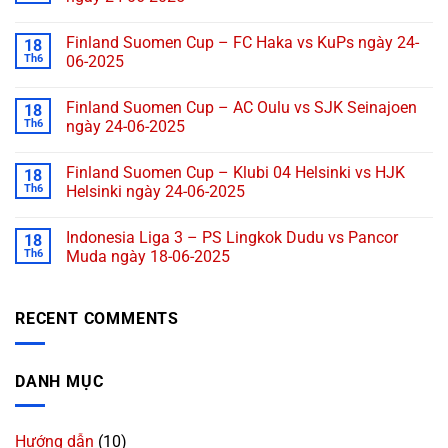
Finland Suomen Cup – FC Haka vs KuPs ngày 24-
18
Th6
06-2025
Finland Suomen Cup – AC Oulu vs SJK Seinajoen
18
Th6
ngày 24-06-2025
Finland Suomen Cup – Klubi 04 Helsinki vs HJK
18
Th6
Helsinki ngày 24-06-2025
Indonesia Liga 3 – PS Lingkok Dudu vs Pancor
18
Th6
Muda ngày 18-06-2025
RECENT COMMENTS
DANH MỤC
Hướng dẫn
(10)