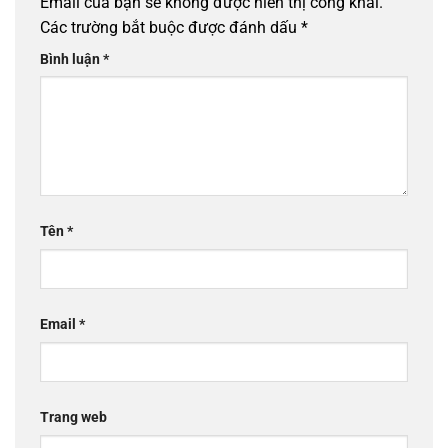
Email của bạn sẽ không được hiển thị công khai.
Các trường bắt buộc được đánh dấu
*
Bình luận
*
Tên
*
Email
*
Trang web