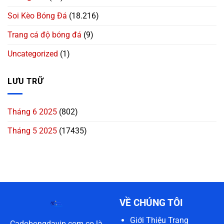
Soi Kèo Bóng Đá
(18.216)
Trang cá độ bóng đá
(9)
Uncategorized
(1)
LƯU TRỮ
Tháng 6 2025
(802)
Tháng 5 2025
(17435)
VỀ CHÚNG TÔI
Giới Thiệu Trang
Cadobongdavip.com.co là