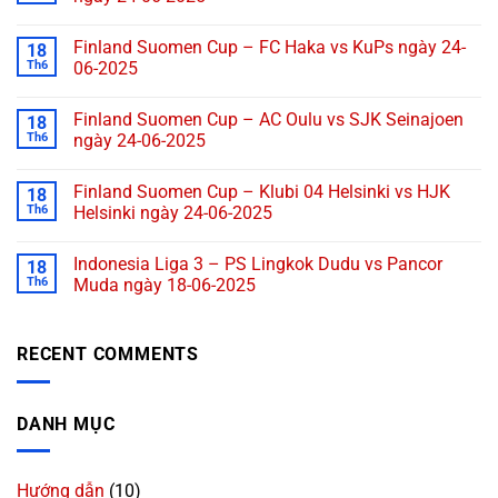
Finland Suomen Cup – FC Haka vs KuPs ngày 24-
18
Th6
06-2025
Finland Suomen Cup – AC Oulu vs SJK Seinajoen
18
Th6
ngày 24-06-2025
Finland Suomen Cup – Klubi 04 Helsinki vs HJK
18
Th6
Helsinki ngày 24-06-2025
Indonesia Liga 3 – PS Lingkok Dudu vs Pancor
18
Th6
Muda ngày 18-06-2025
RECENT COMMENTS
DANH MỤC
Hướng dẫn
(10)