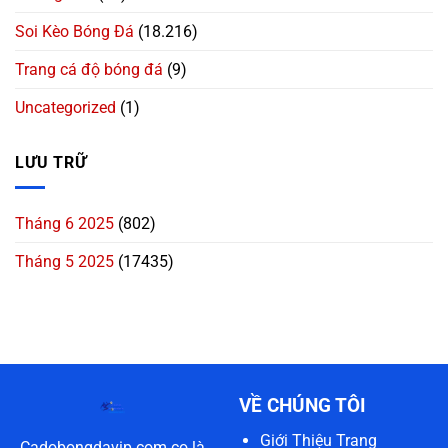
Soi Kèo Bóng Đá
(18.216)
Trang cá độ bóng đá
(9)
Uncategorized
(1)
LƯU TRỮ
Tháng 6 2025
(802)
Tháng 5 2025
(17435)
VỀ CHÚNG TÔI
Giới Thiệu Trang
Cadobongdavip.com.co là