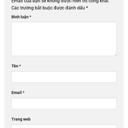
Email của bạn sẽ không được hiển thị công khai.
Các trường bắt buộc được đánh dấu
*
Bình luận
*
Tên
*
Email
*
Trang web