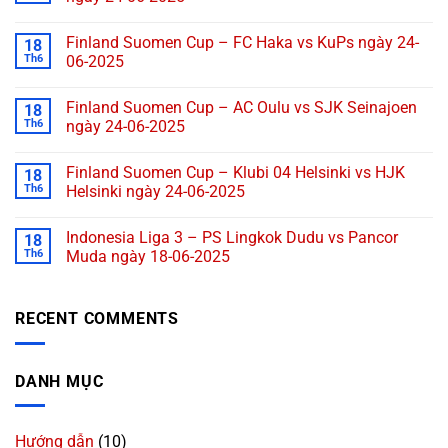
Finland Suomen Cup – FC Haka vs KuPs ngày 24-
18
Th6
06-2025
Finland Suomen Cup – AC Oulu vs SJK Seinajoen
18
Th6
ngày 24-06-2025
Finland Suomen Cup – Klubi 04 Helsinki vs HJK
18
Th6
Helsinki ngày 24-06-2025
Indonesia Liga 3 – PS Lingkok Dudu vs Pancor
18
Th6
Muda ngày 18-06-2025
RECENT COMMENTS
DANH MỤC
Hướng dẫn
(10)