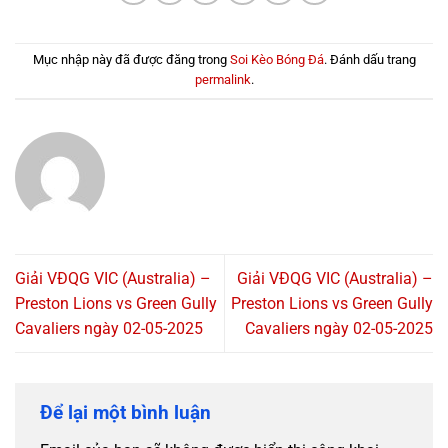
Mục nhập này đã được đăng trong
Soi Kèo Bóng Đá
. Đánh dấu trang
permalink
.
Giải VĐQG VIC (Australia) –
Giải VĐQG VIC (Australia) –
Preston Lions vs Green Gully
Preston Lions vs Green Gully
Cavaliers ngày 02-05-2025
Cavaliers ngày 02-05-2025
Để lại một bình luận