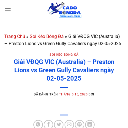
Chuyển
đến
nội
dung
Trang Chủ
»
Soi Kèo Bóng Đá
»
Giải VĐQG VIC (Australia)
– Preston Lions vs Green Gully Cavaliers ngày 02-05-2025
SOI KÈO BÓNG ĐÁ
Giải VĐQG VIC (Australia) – Preston
Lions vs Green Gully Cavaliers ngày
02-05-2025
ĐÃ ĐĂNG TRÊN
THÁNG 5 15, 2025
BỞI