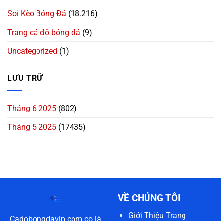
Soi Kèo Bóng Đá
(18.216)
Trang cá độ bóng đá
(9)
Uncategorized
(1)
LƯU TRỮ
Tháng 6 2025
(802)
Tháng 5 2025
(17435)
VỀ CHÚNG TÔI
Giới Thiệu Trang
Cadobongdavip.com.co là