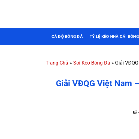
Chuyển
đến
nội
dung
CÁ ĐỘ BÓNG ĐÁ
TỶ LỆ KÈO NHÀ CÁI BÓNG
Trang Chủ
»
Soi Kèo Bóng Đá
»
Giải VĐQG
Giải VĐQG Việt Nam –
ĐÃ