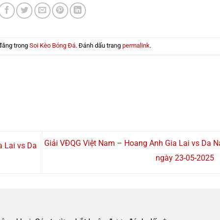
đăng trong
Soi Kèo Bóng Đá
. Đánh dấu trang
permalink
.
Giải VĐQG Việt Nam – Hoang Anh Gia Lai vs Da 
 Lai vs Da
ngày 23-05-2025