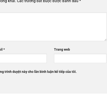
công khai.
Các trường bắt buộc được đánh dấu
*
il
*
Trang web
ng trình duyệt này cho lần bình luận kế tiếp của tôi.