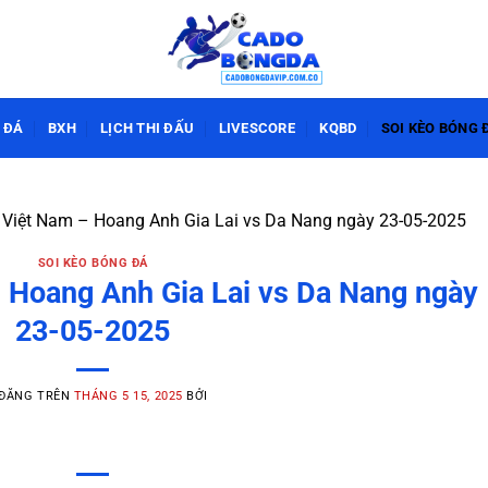
 ĐÁ
BXH
LỊCH THI ĐẤU
LIVESCORE
KQBD
SOI KÈO BÓNG 
 Việt Nam – Hoang Anh Gia Lai vs Da Nang ngày 23-05-2025
SOI KÈO BÓNG ĐÁ
 Hoang Anh Gia Lai vs Da Nang ngày
23-05-2025
 ĐĂNG TRÊN
THÁNG 5 15, 2025
BỞI