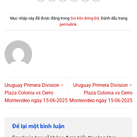
Mục nhập này đã được đăng trong
Soi Kèo Bóng Đá
. Đánh dấu trang
permalink
.
Uruguay Primera Division –
Uruguay Primera Division –
Plaza Colonia vs Cerro
Plaza Colonia vs Cerro
Montevideo ngày 15-06-2025
Montevideo ngày 15-06-2025
Để lại một bình luận