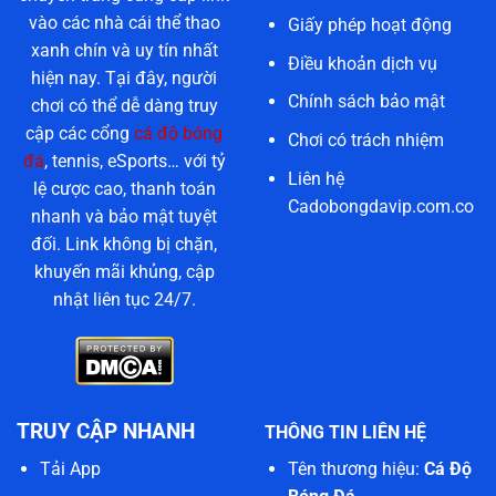
vào các nhà cái thể thao
Giấy phép hoạt động
xanh chín và uy tín nhất
Điều khoản dịch vụ
hiện nay. Tại đây, người
Chính sách bảo mật
chơi có thể dễ dàng truy
cập các cổng
cá độ bóng
Chơi có trách nhiệm
đá
, tennis, eSports… với tỷ
Liên hệ
lệ cược cao, thanh toán
Cadobongdavip.com.co
nhanh và bảo mật tuyệt
đối. Link không bị chặn,
khuyến mãi khủng, cập
nhật liên tục 24/7.
TRUY CẬP NHANH
THÔNG TIN LIÊN HỆ
Tên thương hiệu:
Cá Độ
Tải App