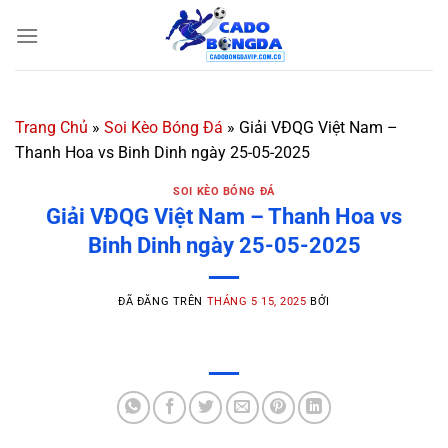
Chuyển
đến
nội
dung
Trang Chủ
»
Soi Kèo Bóng Đá
»
Giải VĐQG Việt Nam –
Thanh Hoa vs Binh Dinh ngày 25-05-2025
SOI KÈO BÓNG ĐÁ
Giải VĐQG Việt Nam – Thanh Hoa vs
Binh Dinh ngày 25-05-2025
ĐÃ ĐĂNG TRÊN
THÁNG 5 15, 2025
BỞI