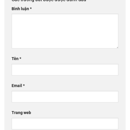
Bình luận
*
Tên
*
Email
*
Trang web