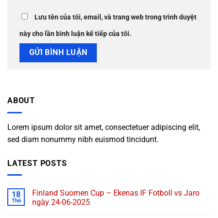
Lưu tên của tôi, email, và trang web trong trình duyệt
này cho lần bình luận kế tiếp của tôi.
ABOUT
Lorem ipsum dolor sit amet, consectetuer adipiscing elit,
sed diam nonummy nibh euismod tincidunt.
LATEST POSTS
Finland Suomen Cup – Ekenas IF Fotboll vs Jaro
18
Th6
ngày 24-06-2025