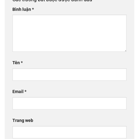
Bình luận
*
Tên
*
Email
*
Trang web