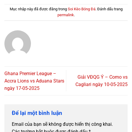
Mục nhập này đã được đăng trong
Soi Kèo Bóng Đá
. Đánh dấu trang
permalink
.
Ghana Premier League –
Giải VĐQG Ý – Como vs
Accra Lions vs Aduana Stars
Cagliari ngày 10-05-2025
ngày 17-05-2025
Để lại một bình luận
Email của bạn sẽ không được hiển thị công khai.
Các trường bắt buộc được đánh dấu
*