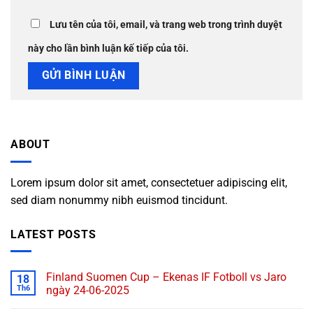
Lưu tên của tôi, email, và trang web trong trình duyệt
này cho lần bình luận kế tiếp của tôi.
ABOUT
Lorem ipsum dolor sit amet, consectetuer adipiscing elit,
sed diam nonummy nibh euismod tincidunt.
LATEST POSTS
Finland Suomen Cup – Ekenas IF Fotboll vs Jaro
18
Th6
ngày 24-06-2025