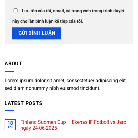
Lưu tên của tôi, email, và trang web trong trình duyệt
này cho lần bình luận kế tiếp của tôi.
ABOUT
Lorem ipsum dolor sit amet, consectetuer adipiscing elit,
sed diam nonummy nibh euismod tincidunt.
LATEST POSTS
Finland Suomen Cup – Ekenas IF Fotboll vs Jaro
18
Th6
ngày 24-06-2025