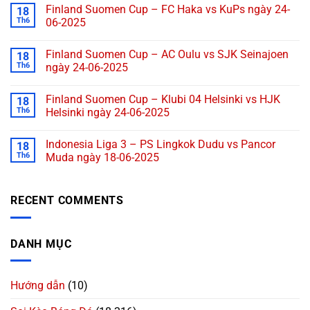
Finland Suomen Cup – FC Haka vs KuPs ngày 24-
18
Th6
06-2025
Finland Suomen Cup – AC Oulu vs SJK Seinajoen
18
Th6
ngày 24-06-2025
Finland Suomen Cup – Klubi 04 Helsinki vs HJK
18
Th6
Helsinki ngày 24-06-2025
Indonesia Liga 3 – PS Lingkok Dudu vs Pancor
18
Th6
Muda ngày 18-06-2025
RECENT COMMENTS
DANH MỤC
Hướng dẫn
(10)