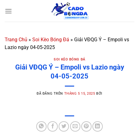
Chuyển
đến
nội
dung
Trang Chủ
»
Soi Kèo Bóng Đá
»
Giải VĐQG Ý – Empoli vs
Lazio ngày 04-05-2025
SOI KÈO BÓNG ĐÁ
Giải VĐQG Ý – Empoli vs Lazio ngày
04-05-2025
ĐÃ ĐĂNG TRÊN
THÁNG 5 15, 2025
BỞI