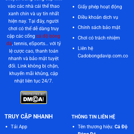
vào các nhà cái thể thao
Giấy phép hoạt động
xanh chín và uy tín nhất
Điều khoản dịch vụ
hiện nay. Tại đây, người
Chính sách bảo mật
chơi có thể dễ dàng truy
cập các cổng
cá độ bóng
Chơi có trách nhiệm
đá
, tennis, eSports… với tỷ
Liên hệ
lệ cược cao, thanh toán
Cadobongdavip.com.co
nhanh và bảo mật tuyệt
đối. Link không bị chặn,
khuyến mãi khủng, cập
nhật liên tục 24/7.
TRUY CẬP NHANH
THÔNG TIN LIÊN HỆ
Tên thương hiệu:
Cá Độ
Tải App