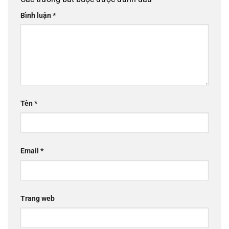
Bình luận
*
Tên
*
Email
*
Trang web