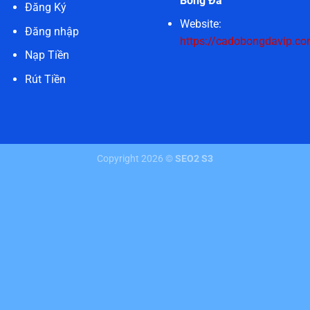
Bóng Đá
Đăng Ký
Website:
Đăng nhập
https://cadobongdavip.co
Nạp Tiền
Rút Tiền
Copyright 2026 ©
SEO2 S3