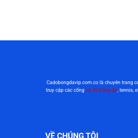
Cadobongdavip.com.co là chuyên trang cung
truy cập các cổng
cá độ bóng đá
, tennis,
VỀ CHÚNG TÔI