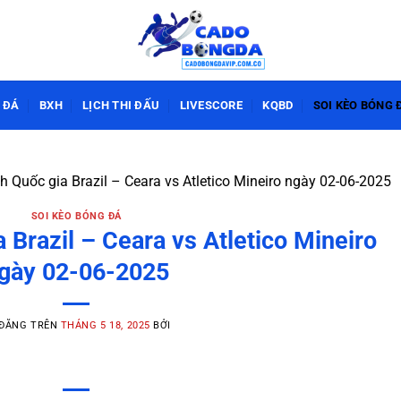
 ĐÁ
BXH
LỊCH THI ĐẤU
LIVESCORE
KQBD
SOI KÈO BÓNG 
ch Quốc gia Brazil – Ceara vs Atletico Mineiro ngày 02-06-2025
SOI KÈO BÓNG ĐÁ
a Brazil – Ceara vs Atletico Mineiro
gày 02-06-2025
 ĐĂNG TRÊN
THÁNG 5 18, 2025
BỞI