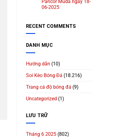
Pancor Muda ngày 18-
06-2025
RECENT COMMENTS
DANH MỤC
Hướng dẫn
(10)
Soi Kèo Bóng Đá
(18.216)
Trang cá độ bóng đá
(9)
Uncategorized
(1)
LƯU TRỮ
Tháng 6 2025
(802)