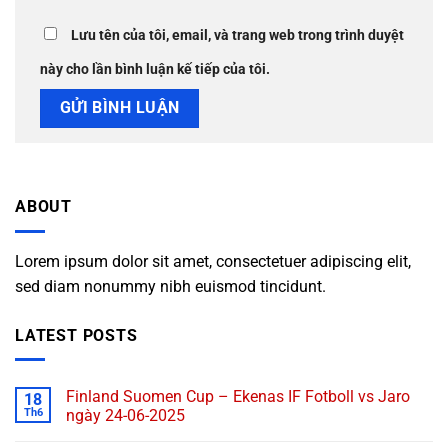
Lưu tên của tôi, email, và trang web trong trình duyệt
này cho lần bình luận kế tiếp của tôi.
ABOUT
Lorem ipsum dolor sit amet, consectetuer adipiscing elit,
sed diam nonummy nibh euismod tincidunt.
LATEST POSTS
Finland Suomen Cup – Ekenas IF Fotboll vs Jaro
18
Th6
ngày 24-06-2025