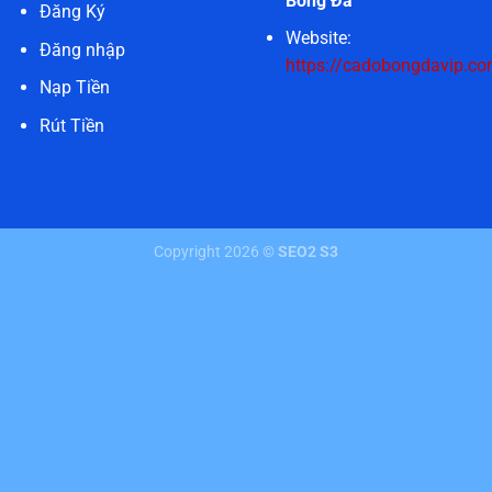
Bóng Đá
Đăng Ký
Website:
Đăng nhập
https://cadobongdavip.co
Nạp Tiền
Rút Tiền
Copyright 2026 ©
SEO2 S3