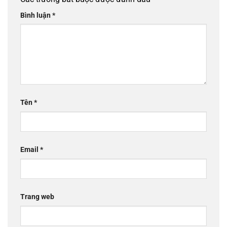
Bình luận
*
Tên
*
Email
*
Trang web