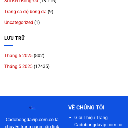
Soi Kèo Bóng Đá
(18.216)
Trang cá độ bóng đá
(9)
Uncategorized
(1)
LƯU TRỮ
Tháng 6 2025
(802)
Tháng 5 2025
(17435)
VỀ CHÚNG TÔI
Giới Thiệu Trang
Cadobongdavip.com.co là
Cadobongdavip.com.co
chuyên trang cung cấp link