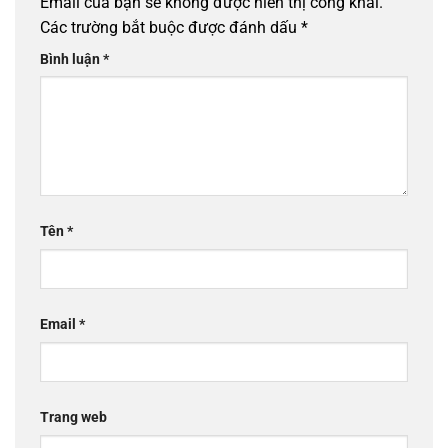
Email của bạn sẽ không được hiển thị công khai.
Các trường bắt buộc được đánh dấu
*
Bình luận
*
Tên
*
Email
*
Trang web