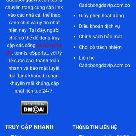
Cadobongdavip.com.co
chuyên trang cung cấp link
vào các nhà cái thể thao
Giấy phép hoạt động
xanh chín và uy tín nhất
Điều khoản dịch vụ
hiện nay. Tại đây, người
Chính sách bảo mật
chơi có thể dễ dàng truy
cập các cổng
cá độ bóng
Chơi có trách nhiệm
đá
, tennis, eSports… với tỷ
Liên hệ
lệ cược cao, thanh toán
Cadobongdavip.com.co
nhanh và bảo mật tuyệt
đối. Link không bị chặn,
khuyến mãi khủng, cập
nhật liên tục 24/7.
TRUY CẬP NHANH
THÔNG TIN LIÊN HỆ