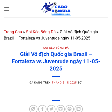
Chuyển
đến
nội
dung
Trang Chủ
»
Soi Kèo Bóng Đá
»
Giải Vô địch Quốc gia
Brazil – Fortaleza vs Juventude ngày 11-05-2025
SOI KÈO BÓNG ĐÁ
Giải Vô địch Quốc gia Brazil –
Fortaleza vs Juventude ngày 11-05-
2025
ĐÃ ĐĂNG TRÊN
THÁNG 5 15, 2025
BỞI