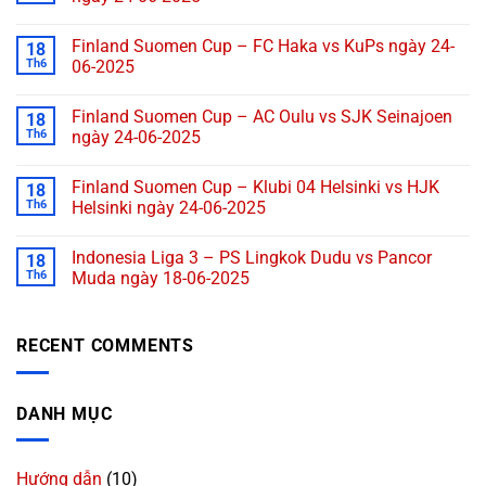
Finland Suomen Cup – FC Haka vs KuPs ngày 24-
18
Th6
06-2025
Finland Suomen Cup – AC Oulu vs SJK Seinajoen
18
Th6
ngày 24-06-2025
Finland Suomen Cup – Klubi 04 Helsinki vs HJK
18
Th6
Helsinki ngày 24-06-2025
Indonesia Liga 3 – PS Lingkok Dudu vs Pancor
18
Th6
Muda ngày 18-06-2025
RECENT COMMENTS
DANH MỤC
Hướng dẫn
(10)