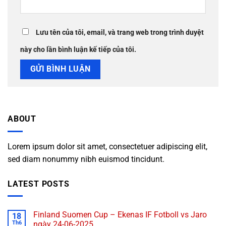
Lưu tên của tôi, email, và trang web trong trình duyệt
này cho lần bình luận kế tiếp của tôi.
ABOUT
Lorem ipsum dolor sit amet, consectetuer adipiscing elit,
sed diam nonummy nibh euismod tincidunt.
LATEST POSTS
Finland Suomen Cup – Ekenas IF Fotboll vs Jaro
18
Th6
ngày 24-06-2025