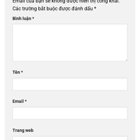
Email của bạn sẽ không được hiển thị công khai.
Các trường bắt buộc được đánh dấu
*
Bình luận
*
Tên
*
Email
*
Trang web