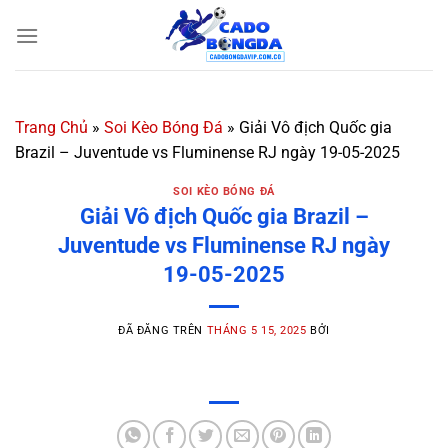
Chuyển
đến
nội
dung
Trang Chủ
»
Soi Kèo Bóng Đá
»
Giải Vô địch Quốc gia
Brazil – Juventude vs Fluminense RJ ngày 19-05-2025
SOI KÈO BÓNG ĐÁ
Giải Vô địch Quốc gia Brazil –
Juventude vs Fluminense RJ ngày
19-05-2025
ĐÃ ĐĂNG TRÊN
THÁNG 5 15, 2025
BỞI