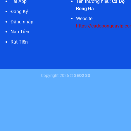
Tên thương hiệu:
Cá Độ
Tải App
Bóng Đá
Đăng Ký
Website:
Đăng nhập
https://cadobongdavip.co
Nạp Tiền
Rút Tiền
Copyright 2026 ©
SEO2 S3