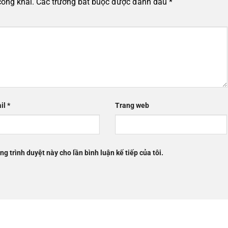
công khai.
Các trường bắt buộc được đánh dấu
*
il
*
Trang web
ng trình duyệt này cho lần bình luận kế tiếp của tôi.