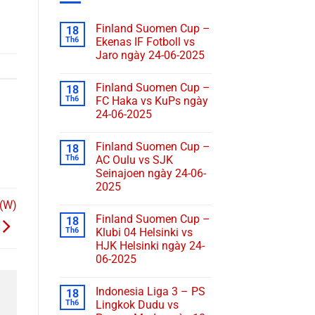
Finland Suomen Cup –
18
Th6
Ekenas IF Fotboll vs
Jaro ngày 24-06-2025
Finland Suomen Cup –
18
Th6
FC Haka vs KuPs ngày
24-06-2025
Finland Suomen Cup –
18
Th6
AC Oulu vs SJK
Seinajoen ngày 24-06-
2025
 (W)
Finland Suomen Cup –
18
Th6
Klubi 04 Helsinki vs
HJK Helsinki ngày 24-
06-2025
Indonesia Liga 3 – PS
18
Th6
Lingkok Dudu vs