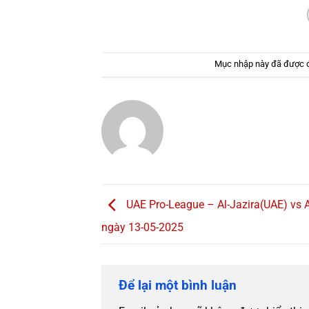
Mục nhập này đã được 
UAE Pro-League – Al-Jazira(UAE) vs 
ngày 13-05-2025
Để lại một bình luận