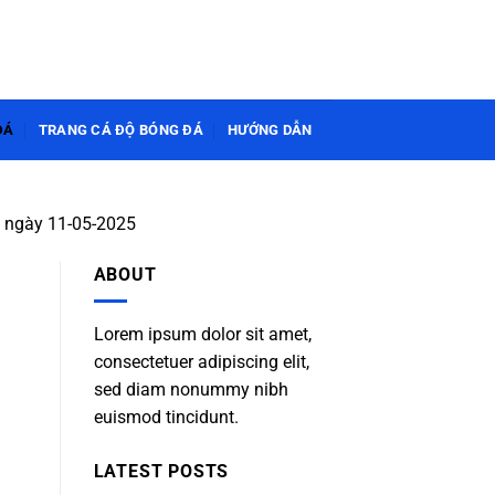
ĐÁ
TRANG CÁ ĐỘ BÓNG ĐÁ
HƯỚNG DẪN
) ngày 11-05-2025
ABOUT
Lorem ipsum dolor sit amet,
consectetuer adipiscing elit,
sed diam nonummy nibh
euismod tincidunt.
LATEST POSTS