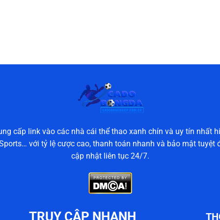
 cấp link vào các nhà cái thể thao xanh chín và uy tín nhất hi
 eSports… với tỷ lệ cược cao, thanh toán nhanh và bảo mật tuyệt
cập nhật liên tục 24/7.
TRUY CẬP NHANH
TH