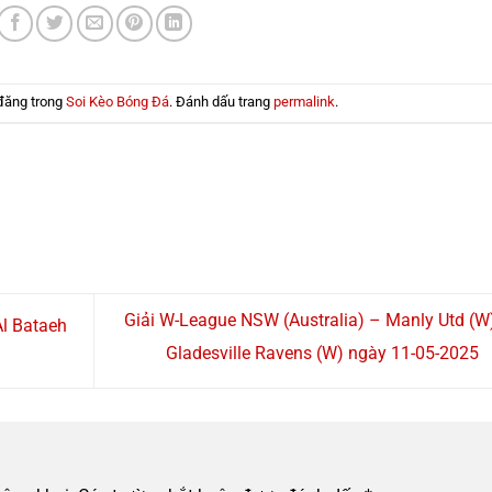
đăng trong
Soi Kèo Bóng Đá
. Đánh dấu trang
permalink
.
Giải W-League NSW (Australia) – Manly Utd (W
Al Bataeh
Gladesville Ravens (W) ngày 11-05-2025