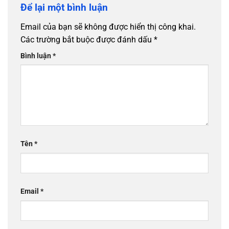
Để lại một bình luận
Email của bạn sẽ không được hiển thị công khai.
Các trường bắt buộc được đánh dấu
*
Bình luận
*
Tên
*
Email
*