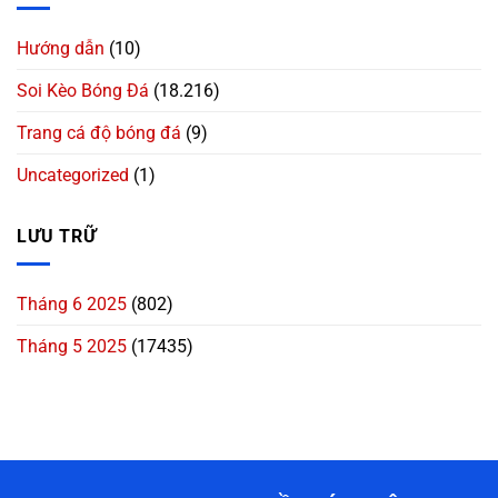
Hướng dẫn
(10)
Soi Kèo Bóng Đá
(18.216)
Trang cá độ bóng đá
(9)
Uncategorized
(1)
LƯU TRỮ
Tháng 6 2025
(802)
Tháng 5 2025
(17435)