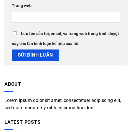
Trang web
Lưu tên của tôi, email, và trang web trong trình duyệt
này cho lần bình luận kế tiếp của tôi.
ABOUT
Lorem ipsum dolor sit amet, consectetuer adipiscing elit,
sed diam nonummy nibh euismod tincidunt.
LATEST POSTS