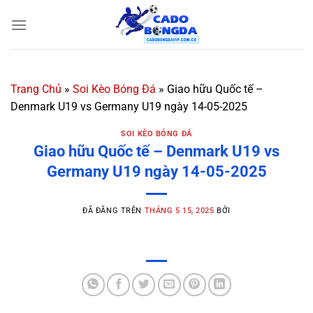
Chuyển
đến
nội
dung
Trang Chủ
»
Soi Kèo Bóng Đá
»
Giao hữu Quốc tế –
Denmark U19 vs Germany U19 ngày 14-05-2025
SOI KÈO BÓNG ĐÁ
Giao hữu Quốc tế – Denmark U19 vs
Germany U19 ngày 14-05-2025
ĐÃ ĐĂNG TRÊN
THÁNG 5 15, 2025
BỞI