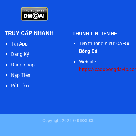
TRUY CẬP NHANH
THÔNG TIN LIÊN HỆ
Tên thương hiệu:
Cá Độ
Tải App
Bóng Đá
Đăng Ký
Website:
Đăng nhập
https://cadobongdavip.co
Nạp Tiền
Rút Tiền
Copyright 2026 ©
SEO2 S3