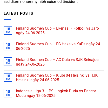
sed diam nonummy nibh euismod tincidunt.
LATEST POSTS
Finland Suomen Cup – Ekenas IF Fotboll vs Jaro
18
Th6
ngày 24-06-2025
Finland Suomen Cup – FC Haka vs KuPs ngày 24-
18
Th6
06-2025
Finland Suomen Cup – AC Oulu vs SJK Seinajoen
18
Th6
ngày 24-06-2025
Finland Suomen Cup – Klubi 04 Helsinki vs HJK
18
Th6
Helsinki ngày 24-06-2025
Indonesia Liga 3 – PS Lingkok Dudu vs Pancor
18
Th6
Muda ngày 18-06-2025