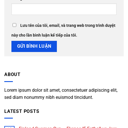
Lưu tên của tôi, email, và trang web trong trình duyệt
này cho lần bình luận kế tiếp của tôi.
ABOUT
Lorem ipsum dolor sit amet, consectetuer adipiscing elit,
sed diam nonummy nibh euismod tincidunt.
LATEST POSTS