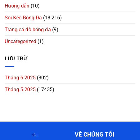
Hướng dẫn
(10)
Soi Kèo Bóng Đá
(18.216)
Trang cá độ bóng đá
(9)
Uncategorized
(1)
LƯU TRỮ
Tháng 6 2025
(802)
Tháng 5 2025
(17435)
VỀ CHÚNG TÔI