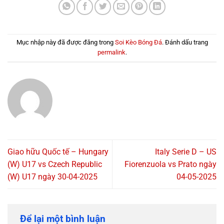
Mục nhập này đã được đăng trong
Soi Kèo Bóng Đá
. Đánh dấu trang
permalink
.
Giao hữu Quốc tế – Hungary
Italy Serie D – US
(W) U17 vs Czech Republic
Fiorenzuola vs Prato ngày
(W) U17 ngày 30-04-2025
04-05-2025
Để lại một bình luận