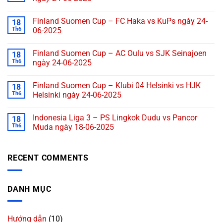
Finland Suomen Cup – FC Haka vs KuPs ngày 24-
18
Th6
06-2025
Finland Suomen Cup – AC Oulu vs SJK Seinajoen
18
Th6
ngày 24-06-2025
Finland Suomen Cup – Klubi 04 Helsinki vs HJK
18
Th6
Helsinki ngày 24-06-2025
Indonesia Liga 3 – PS Lingkok Dudu vs Pancor
18
Th6
Muda ngày 18-06-2025
RECENT COMMENTS
DANH MỤC
Hướng dẫn
(10)