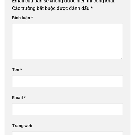
Email của bạn sẽ không được hiển thị công khai.
Các trường bắt buộc được đánh dấu
*
Bình luận
*
Tên
*
Email
*
Trang web