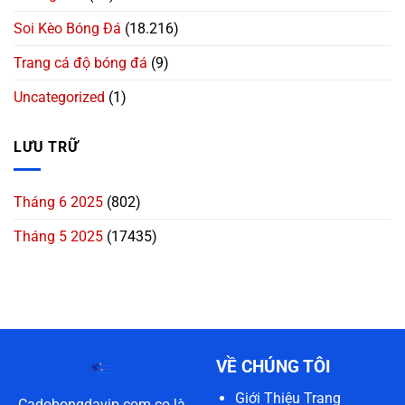
Soi Kèo Bóng Đá
(18.216)
Trang cá độ bóng đá
(9)
Uncategorized
(1)
LƯU TRỮ
Tháng 6 2025
(802)
Tháng 5 2025
(17435)
VỀ CHÚNG TÔI
Giới Thiệu Trang
Cadobongdavip.com.co là