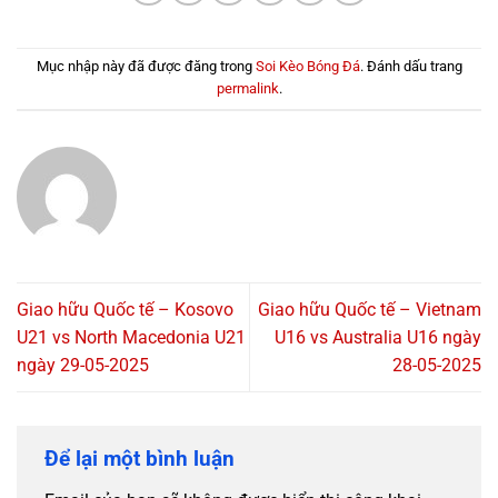
Mục nhập này đã được đăng trong
Soi Kèo Bóng Đá
. Đánh dấu trang
permalink
.
Giao hữu Quốc tế – Kosovo
Giao hữu Quốc tế – Vietnam
U21 vs North Macedonia U21
U16 vs Australia U16 ngày
ngày 29-05-2025
28-05-2025
Để lại một bình luận