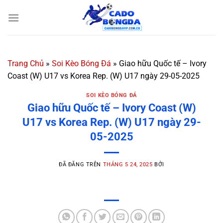
Chuyển
đến
nội
dung
Trang Chủ
»
Soi Kèo Bóng Đá
»
Giao hữu Quốc tế – Ivory
Coast (W) U17 vs Korea Rep. (W) U17 ngày 29-05-2025
SOI KÈO BÓNG ĐÁ
Giao hữu Quốc tế – Ivory Coast (W)
U17 vs Korea Rep. (W) U17 ngày 29-
05-2025
ĐÃ ĐĂNG TRÊN
THÁNG 5 24, 2025
BỞI