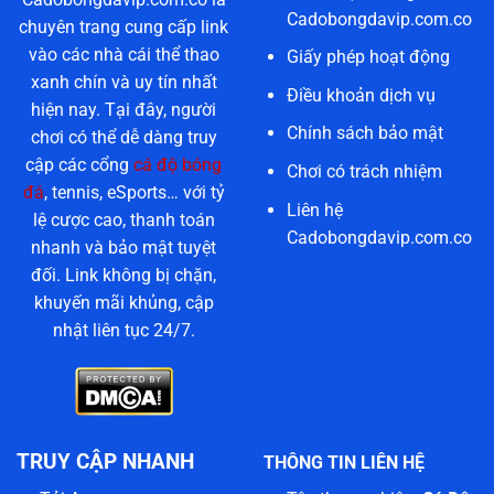
Cadobongdavip.com.co
chuyên trang cung cấp link
vào các nhà cái thể thao
Giấy phép hoạt động
xanh chín và uy tín nhất
Điều khoản dịch vụ
hiện nay. Tại đây, người
Chính sách bảo mật
chơi có thể dễ dàng truy
cập các cổng
cá độ bóng
Chơi có trách nhiệm
đá
, tennis, eSports… với tỷ
Liên hệ
lệ cược cao, thanh toán
Cadobongdavip.com.co
nhanh và bảo mật tuyệt
đối. Link không bị chặn,
khuyến mãi khủng, cập
nhật liên tục 24/7.
TRUY CẬP NHANH
THÔNG TIN LIÊN HỆ