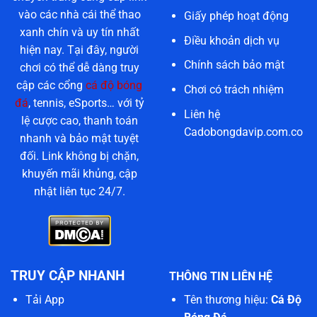
vào các nhà cái thể thao
Giấy phép hoạt động
xanh chín và uy tín nhất
Điều khoản dịch vụ
hiện nay. Tại đây, người
Chính sách bảo mật
chơi có thể dễ dàng truy
cập các cổng
cá độ bóng
Chơi có trách nhiệm
đá
, tennis, eSports… với tỷ
Liên hệ
lệ cược cao, thanh toán
Cadobongdavip.com.co
nhanh và bảo mật tuyệt
đối. Link không bị chặn,
khuyến mãi khủng, cập
nhật liên tục 24/7.
TRUY CẬP NHANH
THÔNG TIN LIÊN HỆ
Tên thương hiệu:
Cá Độ
Tải App