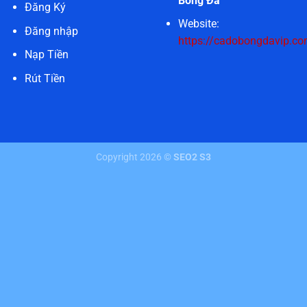
Bóng Đá
Đăng Ký
Website:
Đăng nhập
https://cadobongdavip.co
Nạp Tiền
Rút Tiền
Copyright 2026 ©
SEO2 S3