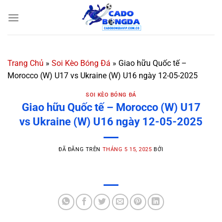
Chuyển
đến
nội
dung
Trang Chủ
»
Soi Kèo Bóng Đá
»
Giao hữu Quốc tế –
Morocco (W) U17 vs Ukraine (W) U16 ngày 12-05-2025
SOI KÈO BÓNG ĐÁ
Giao hữu Quốc tế – Morocco (W) U17
vs Ukraine (W) U16 ngày 12-05-2025
ĐÃ ĐĂNG TRÊN
THÁNG 5 15, 2025
BỞI