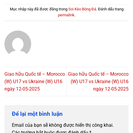
Mục nhập này đã được đăng trong
Soi Kèo Bóng Đá
. Đánh dấu trang
permalink
.
Giao hữu Quốc tế – Morocco
Giao hữu Quốc tế – Morocco
(W) U17 vs Ukraine (W) U16
(W) U17 vs Ukraine (W) U16
ngày 12-05-2025
ngày 12-05-2025
Để lại một bình luận
Email của bạn sẽ không được hiển thị công khai.
Các trường bắt buộc được đánh dấu
*