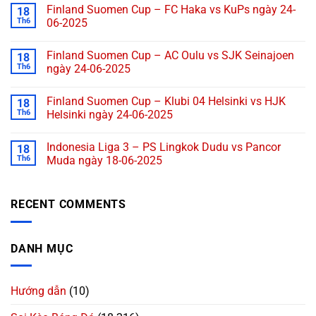
Finland Suomen Cup – FC Haka vs KuPs ngày 24-
18
Th6
06-2025
Finland Suomen Cup – AC Oulu vs SJK Seinajoen
18
Th6
ngày 24-06-2025
Finland Suomen Cup – Klubi 04 Helsinki vs HJK
18
Th6
Helsinki ngày 24-06-2025
Indonesia Liga 3 – PS Lingkok Dudu vs Pancor
18
Th6
Muda ngày 18-06-2025
RECENT COMMENTS
DANH MỤC
Hướng dẫn
(10)