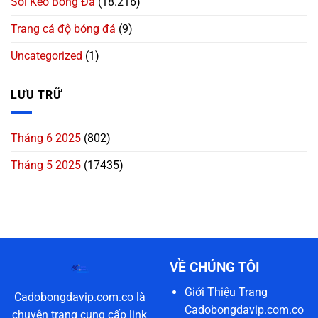
Soi Kèo Bóng Đá
(18.216)
Trang cá độ bóng đá
(9)
Uncategorized
(1)
LƯU TRỮ
Tháng 6 2025
(802)
Tháng 5 2025
(17435)
VỀ CHÚNG TÔI
Giới Thiệu Trang
Cadobongdavip.com.co là
Cadobongdavip.com.co
chuyên trang cung cấp link