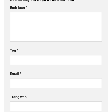
Bình luận
*
Tên
*
Email
*
Trang web