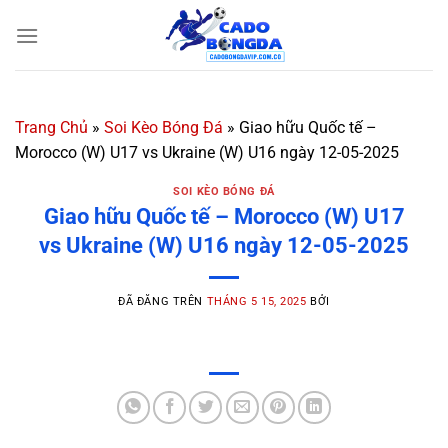
Chuyển
đến
nội
dung
Trang Chủ
»
Soi Kèo Bóng Đá
»
Giao hữu Quốc tế –
Morocco (W) U17 vs Ukraine (W) U16 ngày 12-05-2025
SOI KÈO BÓNG ĐÁ
Giao hữu Quốc tế – Morocco (W) U17
vs Ukraine (W) U16 ngày 12-05-2025
ĐÃ ĐĂNG TRÊN
THÁNG 5 15, 2025
BỞI