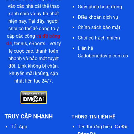
vào các nhà cái thể thao
Giấy phép hoạt động
xanh chín và uy tín nhất
Điều khoản dịch vụ
hiện nay. Tại đây, người
Chính sách bảo mật
chơi có thể dễ dàng truy
cập các cổng
cá độ bóng
Chơi có trách nhiệm
đá
, tennis, eSports… với tỷ
Liên hệ
lệ cược cao, thanh toán
Cadobongdavip.com.co
nhanh và bảo mật tuyệt
đối. Link không bị chặn,
khuyến mãi khủng, cập
nhật liên tục 24/7.
TRUY CẬP NHANH
THÔNG TIN LIÊN HỆ
Tên thương hiệu:
Cá Độ
Tải App