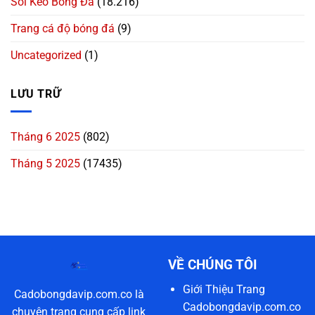
Soi Kèo Bóng Đá
(18.216)
Trang cá độ bóng đá
(9)
Uncategorized
(1)
LƯU TRỮ
Tháng 6 2025
(802)
Tháng 5 2025
(17435)
VỀ CHÚNG TÔI
Giới Thiệu Trang
Cadobongdavip.com.co là
Cadobongdavip.com.co
chuyên trang cung cấp link