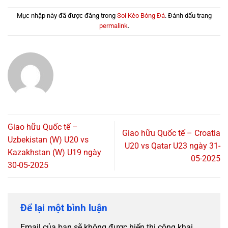
Mục nhập này đã được đăng trong
Soi Kèo Bóng Đá
. Đánh dấu trang
permalink
.
Giao hữu Quốc tế –
Giao hữu Quốc tế – Croatia
Uzbekistan (W) U20 vs
U20 vs Qatar U23 ngày 31-
Kazakhstan (W) U19 ngày
05-2025
30-05-2025
Để lại một bình luận
Email của bạn sẽ không được hiển thị công khai.