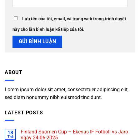
Lưu tên của tôi, email, và trang web trong trình duyệt
này cho lần bình luận kế tiếp của tôi.
ABOUT
Lorem ipsum dolor sit amet, consectetuer adipiscing elit,
sed diam nonummy nibh euismod tincidunt.
LATEST POSTS
Finland Suomen Cup – Ekenas IF Fotboll vs Jaro
18
Th6
ngày 24-06-2025