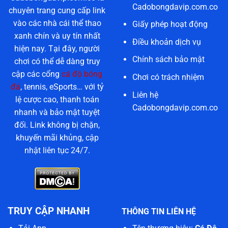
Cadobongdavip.com.co
chuyên trang cung cấp link
vào các nhà cái thể thao
Giấy phép hoạt động
xanh chín và uy tín nhất
Điều khoản dịch vụ
hiện nay. Tại đây, người
Chính sách bảo mật
chơi có thể dễ dàng truy
cập các cổng
cá độ bóng
Chơi có trách nhiệm
đá
, tennis, eSports… với tỷ
Liên hệ
lệ cược cao, thanh toán
Cadobongdavip.com.co
nhanh và bảo mật tuyệt
đối. Link không bị chặn,
khuyến mãi khủng, cập
nhật liên tục 24/7.
TRUY CẬP NHANH
THÔNG TIN LIÊN HỆ