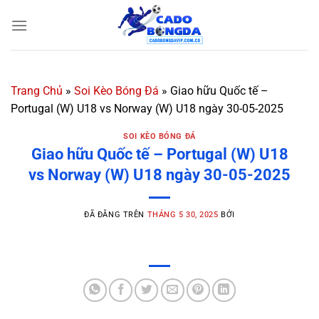
Chuyển
đến
nội
dung
Trang Chủ
»
Soi Kèo Bóng Đá
»
Giao hữu Quốc tế –
Portugal (W) U18 vs Norway (W) U18 ngày 30-05-2025
SOI KÈO BÓNG ĐÁ
Giao hữu Quốc tế – Portugal (W) U18
vs Norway (W) U18 ngày 30-05-2025
ĐÃ ĐĂNG TRÊN
THÁNG 5 30, 2025
BỞI