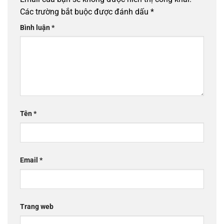
Các trường bắt buộc được đánh dấu
*
Bình luận
*
Tên
*
Email
*
Trang web