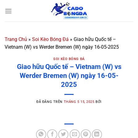
Chuyển
đến
nội
dung
Trang Chủ
»
Soi Kèo Bóng Đá
»
Giao hữu Quốc tế –
Vietnam (W) vs Werder Bremen (W) ngày 16-05-2025
SOI KÈO BÓNG ĐÁ
Giao hữu Quốc tế – Vietnam (W) vs
Werder Bremen (W) ngày 16-05-
2025
ĐÃ ĐĂNG TRÊN
THÁNG 5 15, 2025
BỞI