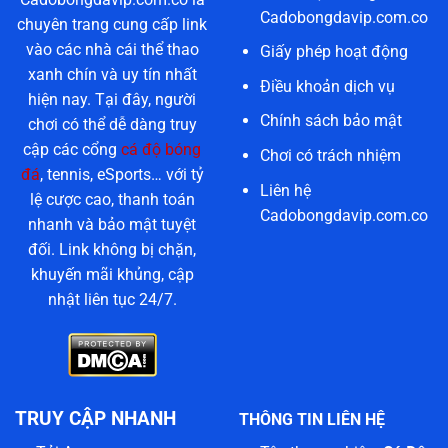
Cadobongdavip.com.co
chuyên trang cung cấp link
vào các nhà cái thể thao
Giấy phép hoạt động
xanh chín và uy tín nhất
Điều khoản dịch vụ
hiện nay. Tại đây, người
Chính sách bảo mật
chơi có thể dễ dàng truy
cập các cổng
cá độ bóng
Chơi có trách nhiệm
đá
, tennis, eSports… với tỷ
Liên hệ
lệ cược cao, thanh toán
Cadobongdavip.com.co
nhanh và bảo mật tuyệt
đối. Link không bị chặn,
khuyến mãi khủng, cập
nhật liên tục 24/7.
TRUY CẬP NHANH
THÔNG TIN LIÊN HỆ