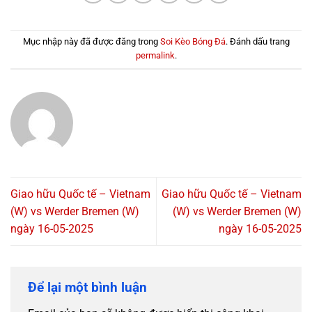
Mục nhập này đã được đăng trong
Soi Kèo Bóng Đá
. Đánh dấu trang
permalink
.
Giao hữu Quốc tế – Vietnam
Giao hữu Quốc tế – Vietnam
(W) vs Werder Bremen (W)
(W) vs Werder Bremen (W)
ngày 16-05-2025
ngày 16-05-2025
Để lại một bình luận