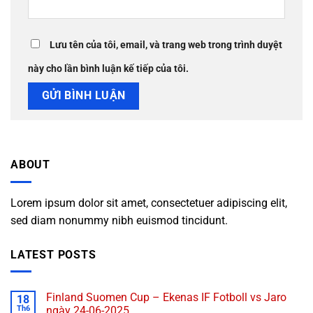
Lưu tên của tôi, email, và trang web trong trình duyệt
này cho lần bình luận kế tiếp của tôi.
ABOUT
Lorem ipsum dolor sit amet, consectetuer adipiscing elit,
sed diam nonummy nibh euismod tincidunt.
LATEST POSTS
Finland Suomen Cup – Ekenas IF Fotboll vs Jaro
18
Th6
ngày 24-06-2025