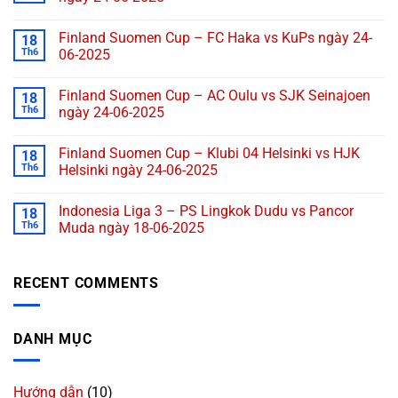
Finland Suomen Cup – FC Haka vs KuPs ngày 24-
18
Th6
06-2025
Finland Suomen Cup – AC Oulu vs SJK Seinajoen
18
Th6
ngày 24-06-2025
Finland Suomen Cup – Klubi 04 Helsinki vs HJK
18
Th6
Helsinki ngày 24-06-2025
Indonesia Liga 3 – PS Lingkok Dudu vs Pancor
18
Th6
Muda ngày 18-06-2025
RECENT COMMENTS
DANH MỤC
Hướng dẫn
(10)