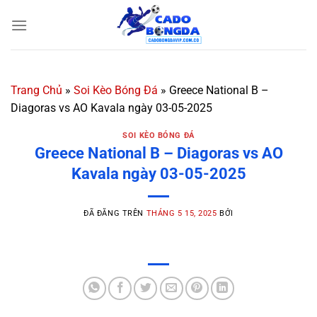
Chuyển
đến
nội
dung
Trang Chủ
»
Soi Kèo Bóng Đá
»
Greece National B –
Diagoras vs AO Kavala ngày 03-05-2025
SOI KÈO BÓNG ĐÁ
Greece National B – Diagoras vs AO
Kavala ngày 03-05-2025
ĐÃ ĐĂNG TRÊN
THÁNG 5 15, 2025
BỞI