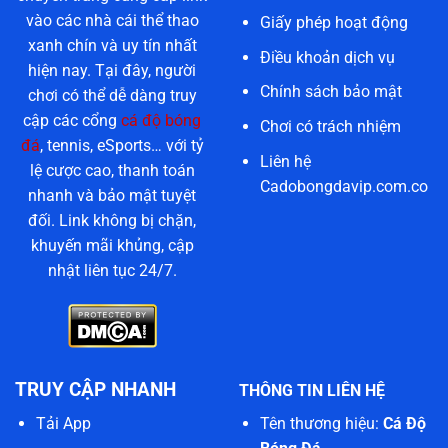
vào các nhà cái thể thao
Giấy phép hoạt động
xanh chín và uy tín nhất
Điều khoản dịch vụ
hiện nay. Tại đây, người
Chính sách bảo mật
chơi có thể dễ dàng truy
cập các cổng
cá độ bóng
Chơi có trách nhiệm
đá
, tennis, eSports… với tỷ
Liên hệ
lệ cược cao, thanh toán
Cadobongdavip.com.co
nhanh và bảo mật tuyệt
đối. Link không bị chặn,
khuyến mãi khủng, cập
nhật liên tục 24/7.
TRUY CẬP NHANH
THÔNG TIN LIÊN HỆ
Tên thương hiệu:
Cá Độ
Tải App