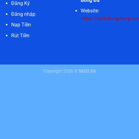
Bóng Đá
Đăng Ký
Website:
Đăng nhập
https://cadobongdavip.co
Nạp Tiền
Rút Tiền
Copyright 2026 ©
SEO2 S3