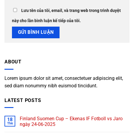
Lưu tên của tôi, email, và trang web trong trình duyệt
này cho lần bình luận kế tiếp của tôi.
ABOUT
Lorem ipsum dolor sit amet, consectetuer adipiscing elit,
sed diam nonummy nibh euismod tincidunt.
LATEST POSTS
Finland Suomen Cup – Ekenas IF Fotboll vs Jaro
18
Th6
ngày 24-06-2025