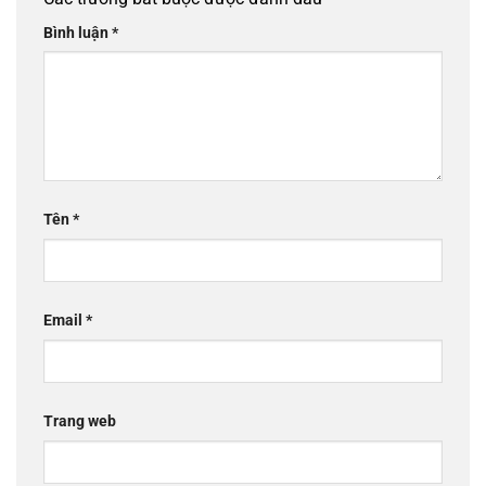
Bình luận
*
Tên
*
Email
*
Trang web