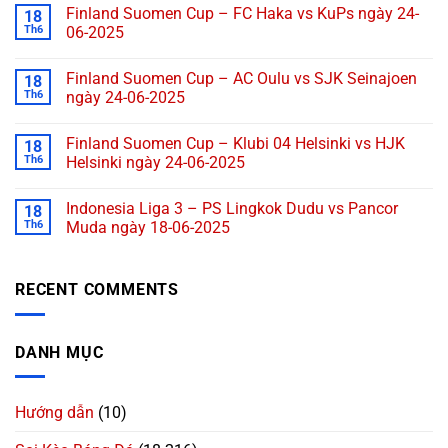
Finland Suomen Cup – FC Haka vs KuPs ngày 24-
18
Th6
06-2025
Finland Suomen Cup – AC Oulu vs SJK Seinajoen
18
Th6
ngày 24-06-2025
Finland Suomen Cup – Klubi 04 Helsinki vs HJK
18
Th6
Helsinki ngày 24-06-2025
Indonesia Liga 3 – PS Lingkok Dudu vs Pancor
18
Th6
Muda ngày 18-06-2025
RECENT COMMENTS
DANH MỤC
Hướng dẫn
(10)