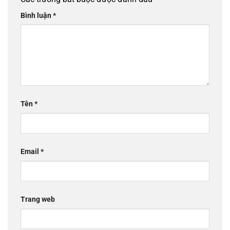
Bình luận
*
Tên
*
Email
*
Trang web