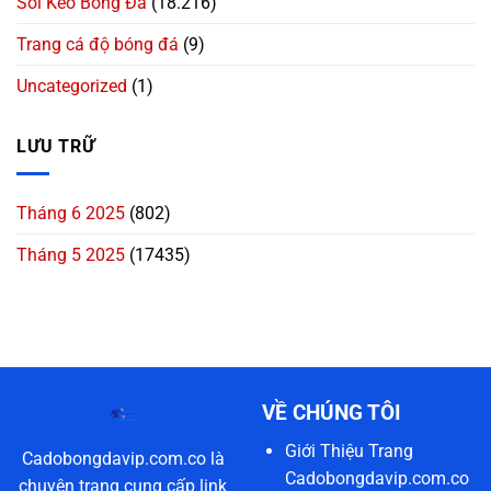
Soi Kèo Bóng Đá
(18.216)
Trang cá độ bóng đá
(9)
Uncategorized
(1)
LƯU TRỮ
Tháng 6 2025
(802)
Tháng 5 2025
(17435)
VỀ CHÚNG TÔI
Giới Thiệu Trang
Cadobongdavip.com.co là
Cadobongdavip.com.co
chuyên trang cung cấp link