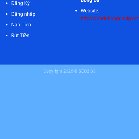
Bóng Đá
Đăng Ký
Website:
Đăng nhập
https://cadobongdavip.co
Nạp Tiền
Rút Tiền
Copyright 2026 ©
SEO2 S3