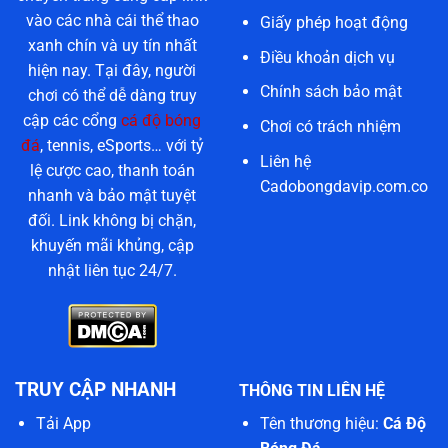
vào các nhà cái thể thao
Giấy phép hoạt động
xanh chín và uy tín nhất
Điều khoản dịch vụ
hiện nay. Tại đây, người
Chính sách bảo mật
chơi có thể dễ dàng truy
cập các cổng
cá độ bóng
Chơi có trách nhiệm
đá
, tennis, eSports… với tỷ
Liên hệ
lệ cược cao, thanh toán
Cadobongdavip.com.co
nhanh và bảo mật tuyệt
đối. Link không bị chặn,
khuyến mãi khủng, cập
nhật liên tục 24/7.
TRUY CẬP NHANH
THÔNG TIN LIÊN HỆ
Tên thương hiệu:
Cá Độ
Tải App