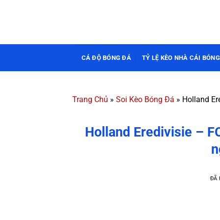
Chuyển
đến
nội
dung
CÁ ĐỘ BÓNG ĐÁ
TỶ LỆ KÈO NHÀ CÁI BÓNG
Trang Chủ
»
Soi Kèo Bóng Đá
»
Holland Er
Holland Eredivisie –
n
ĐÃ