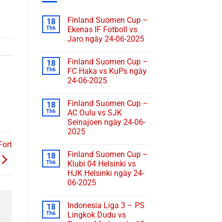
Finland Suomen Cup –
18
Th6
Ekenas IF Fotboll vs
Jaro ngày 24-06-2025
Finland Suomen Cup –
18
Th6
FC Haka vs KuPs ngày
24-06-2025
Finland Suomen Cup –
18
Th6
AC Oulu vs SJK
Seinajoen ngày 24-06-
2025
Fort
Finland Suomen Cup –
18
Th6
Klubi 04 Helsinki vs
HJK Helsinki ngày 24-
06-2025
Indonesia Liga 3 – PS
18
Th6
Lingkok Dudu vs