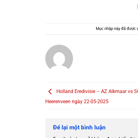
Mục nhập này đã được 
Holland Eredivisie – AZ Alkmaar vs S
Heerenveen ngày 22-05-2025
Để lại một bình luận