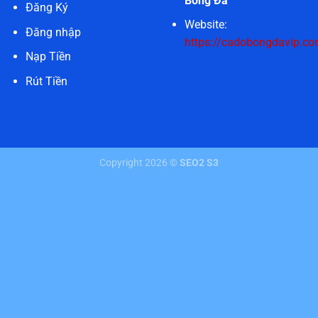
Bóng Đá
Đăng Ký
Website:
Đăng nhập
https://cadobongdavip.co
Nạp Tiền
Rút Tiền
Copyright 2026 ©
SEO2 S3