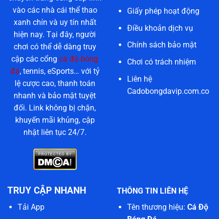
vào các nhà cái thể thao
Giấy phép hoạt động
xanh chín và uy tín nhất
Điều khoản dịch vụ
hiện nay. Tại đây, người
Chính sách bảo mật
chơi có thể dễ dàng truy
cập các cổng
cá độ bóng
Chơi có trách nhiệm
đá
, tennis, eSports… với tỷ
Liên hệ
lệ cược cao, thanh toán
Cadobongdavip.com.co
nhanh và bảo mật tuyệt
đối. Link không bị chặn,
khuyến mãi khủng, cập
nhật liên tục 24/7.
TRUY CẬP NHANH
THÔNG TIN LIÊN HỆ
Tên thương hiệu:
Cá Độ
Tải App