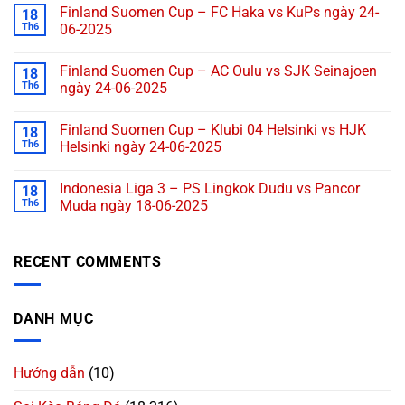
Finland Suomen Cup – FC Haka vs KuPs ngày 24-
18
Th6
06-2025
Finland Suomen Cup – AC Oulu vs SJK Seinajoen
18
Th6
ngày 24-06-2025
Finland Suomen Cup – Klubi 04 Helsinki vs HJK
18
Th6
Helsinki ngày 24-06-2025
Indonesia Liga 3 – PS Lingkok Dudu vs Pancor
18
Th6
Muda ngày 18-06-2025
RECENT COMMENTS
DANH MỤC
Hướng dẫn
(10)