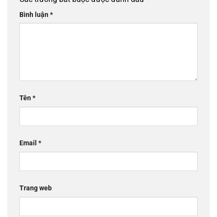
Bình luận
*
Tên
*
Email
*
Trang web