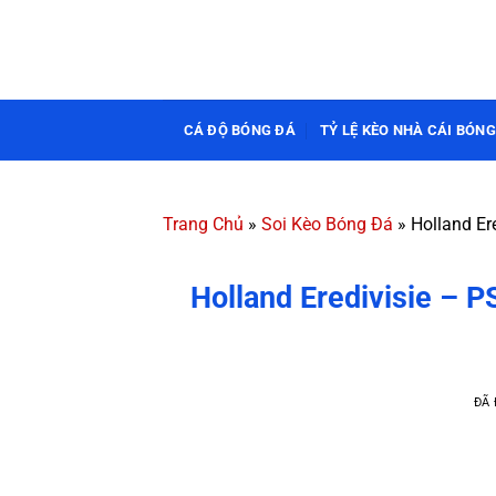
Chuyển
đến
nội
dung
CÁ ĐỘ BÓNG ĐÁ
TỶ LỆ KÈO NHÀ CÁI BÓNG
Trang Chủ
»
Soi Kèo Bóng Đá
»
Holland Er
Holland Eredivisie – P
ĐÃ