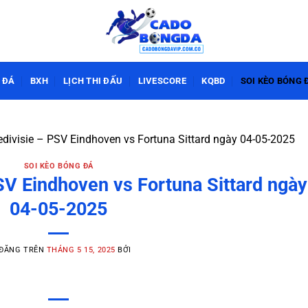
 ĐÁ
BXH
LỊCH THI ĐẤU
LIVESCORE
KQBD
SOI KÈO BÓNG 
edivisie – PSV Eindhoven vs Fortuna Sittard ngày 04-05-2025
SOI KÈO BÓNG ĐÁ
SV Eindhoven vs Fortuna Sittard ngày
04-05-2025
 ĐĂNG TRÊN
THÁNG 5 15, 2025
BỞI