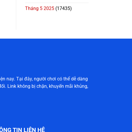
Tháng 5 2025
(17435)
ện nay. Tại đây, người chơi có thể dễ dàng
 đối. Link không bị chặn, khuyến mãi khủng,
ÔNG TIN LIÊN HỆ