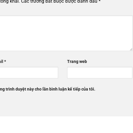
công khai.
Các trường bắt buộc được đánh dấu
*
il
*
Trang web
ng trình duyệt này cho lần bình luận kế tiếp của tôi.