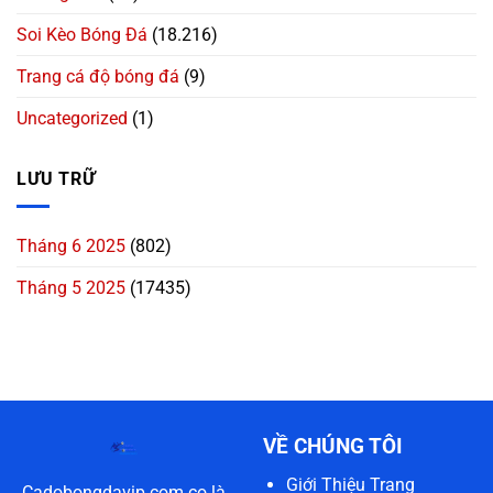
Soi Kèo Bóng Đá
(18.216)
Trang cá độ bóng đá
(9)
Uncategorized
(1)
LƯU TRỮ
Tháng 6 2025
(802)
Tháng 5 2025
(17435)
VỀ CHÚNG TÔI
Giới Thiệu Trang
Cadobongdavip.com.co là