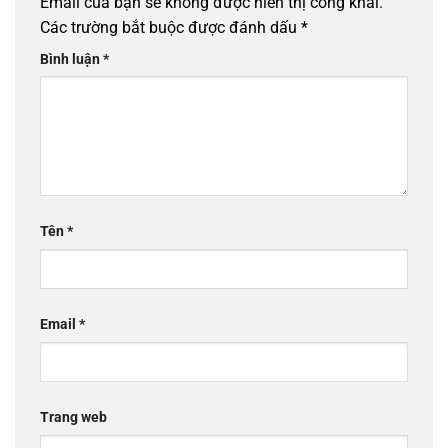
Email của bạn sẽ không được hiển thị công khai.
Các trường bắt buộc được đánh dấu
*
Bình luận
*
Tên
*
Email
*
Trang web