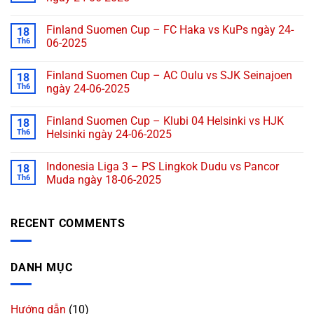
Finland Suomen Cup – FC Haka vs KuPs ngày 24-
18
Th6
06-2025
Finland Suomen Cup – AC Oulu vs SJK Seinajoen
18
Th6
ngày 24-06-2025
Finland Suomen Cup – Klubi 04 Helsinki vs HJK
18
Th6
Helsinki ngày 24-06-2025
Indonesia Liga 3 – PS Lingkok Dudu vs Pancor
18
Th6
Muda ngày 18-06-2025
RECENT COMMENTS
DANH MỤC
Hướng dẫn
(10)