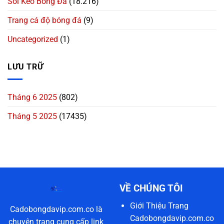
Soi Kèo Bóng Đá
(18.216)
Trang cá độ bóng đá
(9)
Uncategorized
(1)
LƯU TRỮ
Tháng 6 2025
(802)
Tháng 5 2025
(17435)
VỀ CHÚNG TÔI
Giới Thiệu Trang
Cadobongdavip.com.co là
Cadobongdavip.com.co
chuyên trang cung cấp link