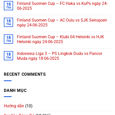
Finland Suomen Cup – FC Haka vs KuPs ngày 24-
18
Th6
06-2025
Finland Suomen Cup – AC Oulu vs SJK Seinajoen
18
Th6
ngày 24-06-2025
Finland Suomen Cup – Klubi 04 Helsinki vs HJK
18
Th6
Helsinki ngày 24-06-2025
Indonesia Liga 3 – PS Lingkok Dudu vs Pancor
18
Th6
Muda ngày 18-06-2025
RECENT COMMENTS
DANH MỤC
Hướng dẫn
(10)