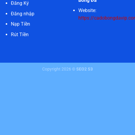
Bóng Đá
Đăng Ký
Website:
Đăng nhập
https://cadobongdavip.co
Nạp Tiền
Rút Tiền
Copyright 2026 ©
SEO2 S3