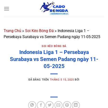
Chuyển
đến
nội
dung
Trang Chủ
»
Soi Kèo Bóng Đá
»
Indonesia Liga 1 –
Persebaya Surabaya vs Semen Padang ngày 11-05-2025
SOI KÈO BÓNG ĐÁ
Indonesia Liga 1 – Persebaya
Surabaya vs Semen Padang ngày 11-
05-2025
ĐÃ ĐĂNG TRÊN
THÁNG 5 15, 2025
BỞI