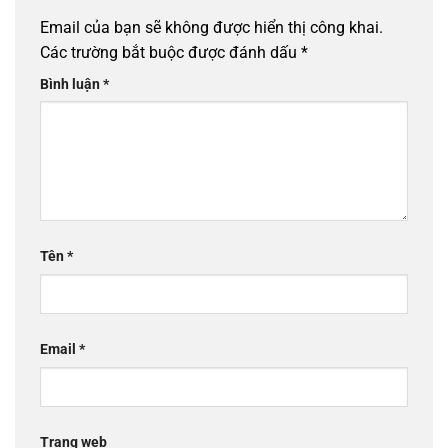
Email của bạn sẽ không được hiển thị công khai.
Các trường bắt buộc được đánh dấu
*
Bình luận
*
Tên
*
Email
*
Trang web