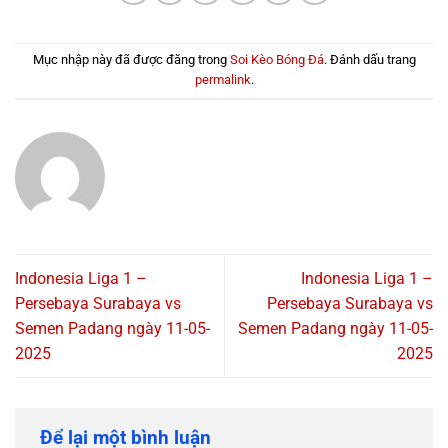
Mục nhập này đã được đăng trong
Soi Kèo Bóng Đá
. Đánh dấu trang
permalink
.
Indonesia Liga 1 –
Indonesia Liga 1 –
Persebaya Surabaya vs
Persebaya Surabaya vs
Semen Padang ngày 11-05-
Semen Padang ngày 11-05-
2025
2025
Để lại một bình luận