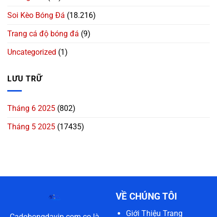
Soi Kèo Bóng Đá
(18.216)
Trang cá độ bóng đá
(9)
Uncategorized
(1)
LƯU TRỮ
Tháng 6 2025
(802)
Tháng 5 2025
(17435)
VỀ CHÚNG TÔI
Giới Thiệu Trang
Cadobongdavip.com.co là