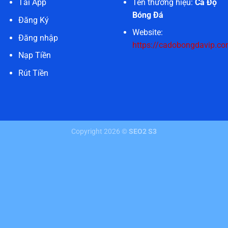
Tên thương hiệu:
Cá Độ
Tải App
Bóng Đá
Đăng Ký
Website:
Đăng nhập
https://cadobongdavip.co
Nạp Tiền
Rút Tiền
Copyright 2026 ©
SEO2 S3