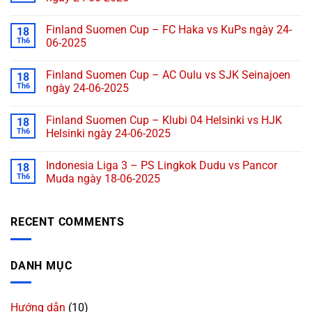
Finland Suomen Cup – FC Haka vs KuPs ngày 24-
18
Th6
06-2025
Finland Suomen Cup – AC Oulu vs SJK Seinajoen
18
Th6
ngày 24-06-2025
Finland Suomen Cup – Klubi 04 Helsinki vs HJK
18
Th6
Helsinki ngày 24-06-2025
Indonesia Liga 3 – PS Lingkok Dudu vs Pancor
18
Th6
Muda ngày 18-06-2025
RECENT COMMENTS
DANH MỤC
Hướng dẫn
(10)