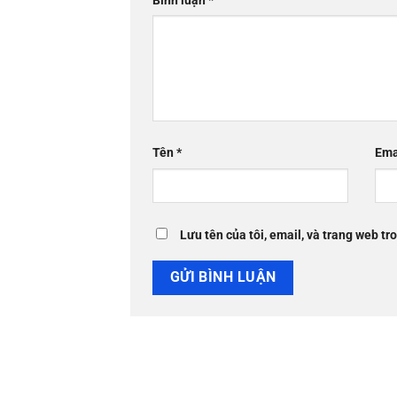
Bình luận
*
Tên
*
Ema
Lưu tên của tôi, email, và trang web tro