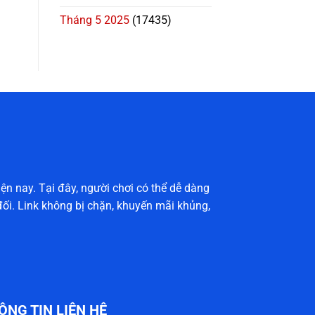
Tháng 5 2025
(17435)
ện nay. Tại đây, người chơi có thể dễ dàng
 đối. Link không bị chặn, khuyến mãi khủng,
ÔNG TIN LIÊN HỆ