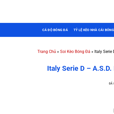
Chuyển
đến
nội
dung
CÁ ĐỘ BÓNG ĐÁ
TỶ LỆ KÈO NHÀ CÁI BÓNG
Trang Chủ
»
Soi Kèo Bóng Đá
»
Italy Seri
Italy Serie D – A.S.
ĐÃ