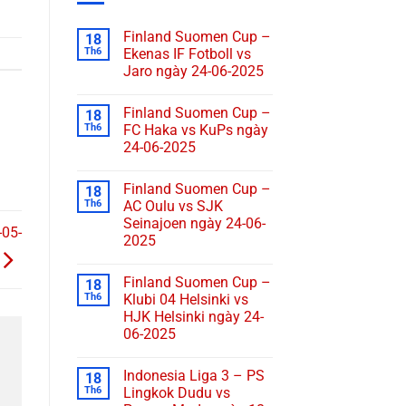
Finland Suomen Cup –
18
Th6
Ekenas IF Fotboll vs
Jaro ngày 24-06-2025
Finland Suomen Cup –
18
Th6
FC Haka vs KuPs ngày
24-06-2025
Finland Suomen Cup –
18
Th6
AC Oulu vs SJK
Seinajoen ngày 24-06-
-05-
2025
Finland Suomen Cup –
18
Th6
Klubi 04 Helsinki vs
HJK Helsinki ngày 24-
06-2025
Indonesia Liga 3 – PS
18
Th6
Lingkok Dudu vs