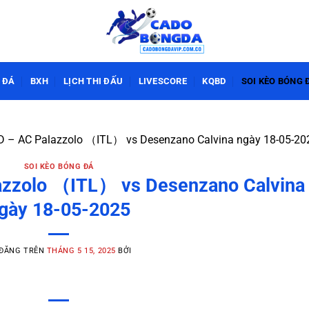
 ĐÁ
BXH
LỊCH THI ĐẤU
LIVESCORE
KQBD
SOI KÈO BÓNG 
e D – AC Palazzolo （ITL） vs Desenzano Calvina ngày 18-05-20
SOI KÈO BÓNG ĐÁ
alazzolo （ITL） vs Desenzano Calvina
gày 18-05-2025
 ĐĂNG TRÊN
THÁNG 5 15, 2025
BỞI