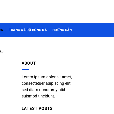
ĐÁ
TRANG CÁ ĐỘ BÓNG ĐÁ
HƯỚNG DẪN
25
ABOUT
Lorem ipsum dolor sit amet,
consectetuer adipiscing elit,
sed diam nonummy nibh
euismod tincidunt.
LATEST POSTS