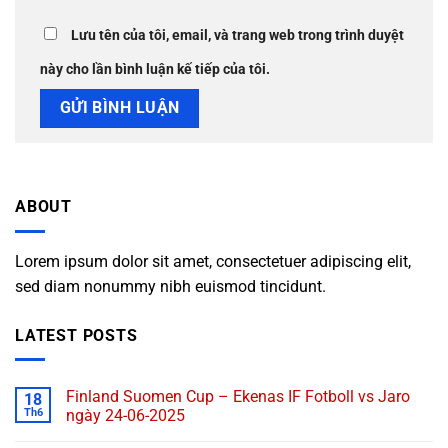
Lưu tên của tôi, email, và trang web trong trình duyệt
này cho lần bình luận kế tiếp của tôi.
ABOUT
Lorem ipsum dolor sit amet, consectetuer adipiscing elit,
sed diam nonummy nibh euismod tincidunt.
LATEST POSTS
Finland Suomen Cup – Ekenas IF Fotboll vs Jaro
18
Th6
ngày 24-06-2025