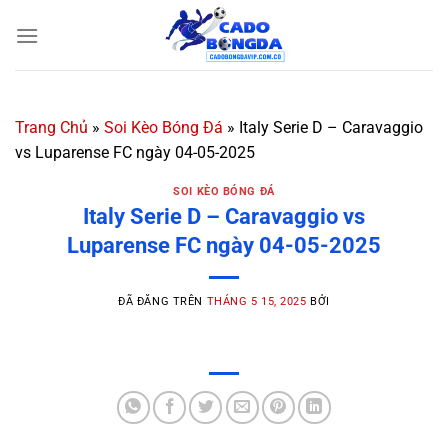
Chuyển
đến
nội
dung
Trang Chủ
»
Soi Kèo Bóng Đá
»
Italy Serie D – Caravaggio
vs Luparense FC ngày 04-05-2025
SOI KÈO BÓNG ĐÁ
Italy Serie D – Caravaggio vs
Luparense FC ngày 04-05-2025
ĐÃ ĐĂNG TRÊN
THÁNG 5 15, 2025
BỞI