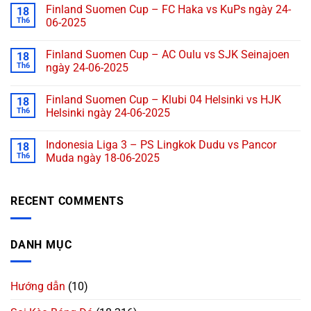
Finland Suomen Cup – FC Haka vs KuPs ngày 24-
18
Th6
06-2025
Finland Suomen Cup – AC Oulu vs SJK Seinajoen
18
Th6
ngày 24-06-2025
Finland Suomen Cup – Klubi 04 Helsinki vs HJK
18
Th6
Helsinki ngày 24-06-2025
Indonesia Liga 3 – PS Lingkok Dudu vs Pancor
18
Th6
Muda ngày 18-06-2025
RECENT COMMENTS
DANH MỤC
Hướng dẫn
(10)