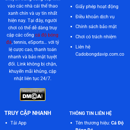
vào các nhà cái thể thao
Giấy phép hoạt động
xanh chín và uy tín nhất
Điều khoản dịch vụ
hiện nay. Tại đây, người
Chính sách bảo mật
chơi có thể dễ dàng truy
cập các cổng
cá độ bóng
Chơi có trách nhiệm
đá
, tennis, eSports… với tỷ
Liên hệ
lệ cược cao, thanh toán
Cadobongdavip.com.co
nhanh và bảo mật tuyệt
đối. Link không bị chặn,
khuyến mãi khủng, cập
nhật liên tục 24/7.
TRUY CẬP NHANH
THÔNG TIN LIÊN HỆ
Tên thương hiệu:
Cá Độ
Tải App