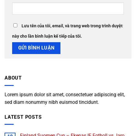
Lưu tên của tôi, email, và trang web trong trình duyệt
này cho lần bình luận kế tiếp của tôi.
ABOUT
Lorem ipsum dolor sit amet, consectetuer adipiscing elit,
sed diam nonummy nibh euismod tincidunt.
LATEST POSTS
Finland Suomen Cup – Ekenas IF Fotboll vs Jaro