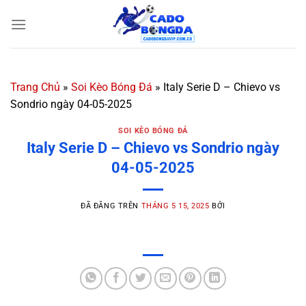
Chuyển
đến
nội
dung
Trang Chủ
»
Soi Kèo Bóng Đá
»
Italy Serie D – Chievo vs
Sondrio ngày 04-05-2025
SOI KÈO BÓNG ĐÁ
Italy Serie D – Chievo vs Sondrio ngày
04-05-2025
ĐÃ ĐĂNG TRÊN
THÁNG 5 15, 2025
BỞI