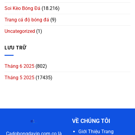
Soi Kèo Bóng Đá
(18.216)
Trang cá độ bóng đá
(9)
Uncategorized
(1)
LƯU TRỮ
Tháng 6 2025
(802)
Tháng 5 2025
(17435)
VỀ CHÚNG TÔI
Giới Thiệu Trang
Cadobongdavip.com.co là