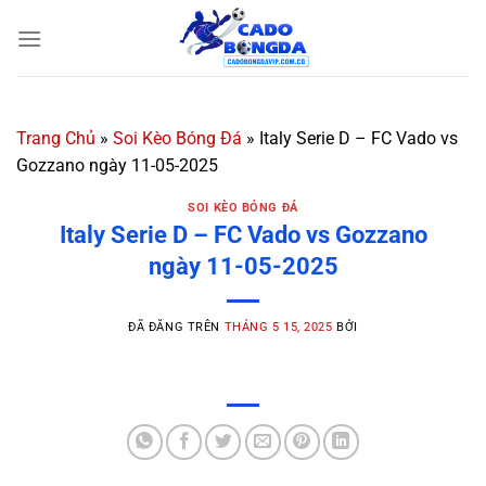
Chuyển
đến
nội
dung
Trang Chủ
»
Soi Kèo Bóng Đá
»
Italy Serie D – FC Vado vs
Gozzano ngày 11-05-2025
SOI KÈO BÓNG ĐÁ
Italy Serie D – FC Vado vs Gozzano
ngày 11-05-2025
ĐÃ ĐĂNG TRÊN
THÁNG 5 15, 2025
BỞI