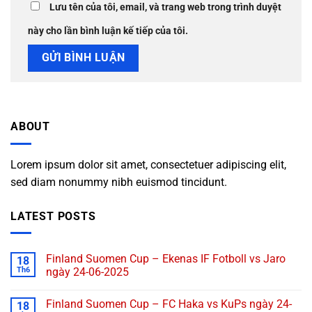
Lưu tên của tôi, email, và trang web trong trình duyệt
này cho lần bình luận kế tiếp của tôi.
ABOUT
Lorem ipsum dolor sit amet, consectetuer adipiscing elit,
sed diam nonummy nibh euismod tincidunt.
LATEST POSTS
Finland Suomen Cup – Ekenas IF Fotboll vs Jaro
18
Th6
ngày 24-06-2025
Finland Suomen Cup – FC Haka vs KuPs ngày 24-
18