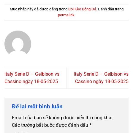
Mục nhập này đã được đăng trong
Soi Kèo Bóng Đá
. Đánh dấu trang
permalink
.
Italy Serie D – Gelbison vs
Italy Serie D – Gelbison vs
Cassino ngày 18-05-2025
Cassino ngày 18-05-2025
Để lại một bình luận
Email của bạn sẽ không được hiển thị công khai.
Các trường bắt buộc được đánh dấu
*