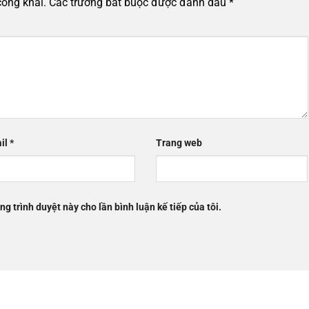
công khai.
Các trường bắt buộc được đánh dấu
*
il
*
Trang web
ng trình duyệt này cho lần bình luận kế tiếp của tôi.