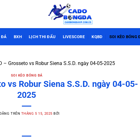
 ĐÁ
BXH
LỊCH THI ĐẤU
LIVESCORE
KQBD
SOI KÈO BÓNG 
e D – Grosseto vs Robur Siena S.S.D. ngày 04-05-2025
SOI KÈO BÓNG ĐÁ
to vs Robur Siena S.S.D. ngày 04-05-
2025
 ĐĂNG TRÊN
THÁNG 5 15, 2025
BỞI