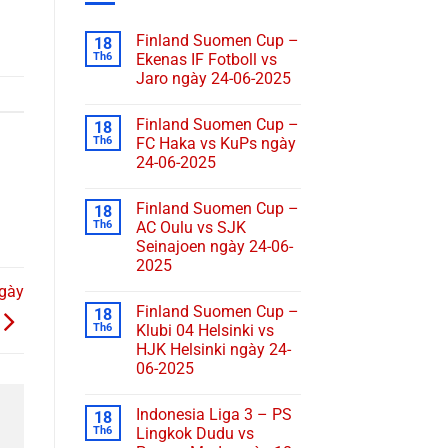
Finland Suomen Cup –
18
Th6
Ekenas IF Fotboll vs
Jaro ngày 24-06-2025
Finland Suomen Cup –
18
Th6
FC Haka vs KuPs ngày
24-06-2025
Finland Suomen Cup –
18
Th6
AC Oulu vs SJK
Seinajoen ngày 24-06-
2025
ngày
Finland Suomen Cup –
18
Th6
Klubi 04 Helsinki vs
HJK Helsinki ngày 24-
06-2025
Indonesia Liga 3 – PS
18
Th6
Lingkok Dudu vs