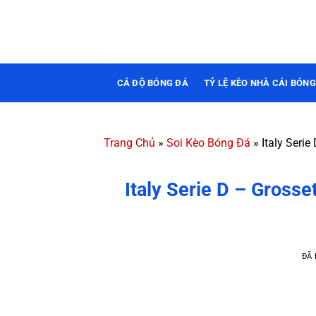
Chuyển
đến
nội
dung
CÁ ĐỘ BÓNG ĐÁ
TỶ LỆ KÈO NHÀ CÁI BÓNG
Trang Chủ
»
Soi Kèo Bóng Đá
»
Italy Seri
Italy Serie D – Grosse
ĐÃ