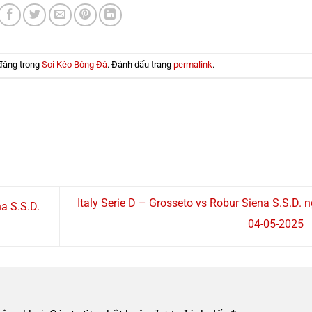
đăng trong
Soi Kèo Bóng Đá
. Đánh dấu trang
permalink
.
Italy Serie D – Grosseto vs Robur Siena S.S.D. 
na S.S.D.
04-05-2025