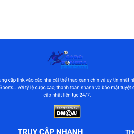
 cấp link vào các nhà cái thể thao xanh chín và uy tín nhất hi
 eSports… với tỷ lệ cược cao, thanh toán nhanh và bảo mật tuyệt
cập nhật liên tục 24/7.
TRUY CẬP NHANH
TH