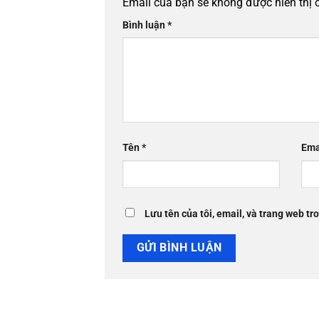
Email của bạn sẽ không được hiển thị 
Bình luận
*
Tên
*
Ema
Lưu tên của tôi, email, và trang web tro