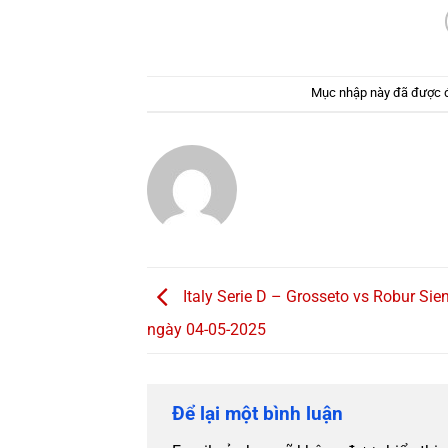
Mục nhập này đã được 
Italy Serie D – Grosseto vs Robur Sie
ngày 04-05-2025
Để lại một bình luận