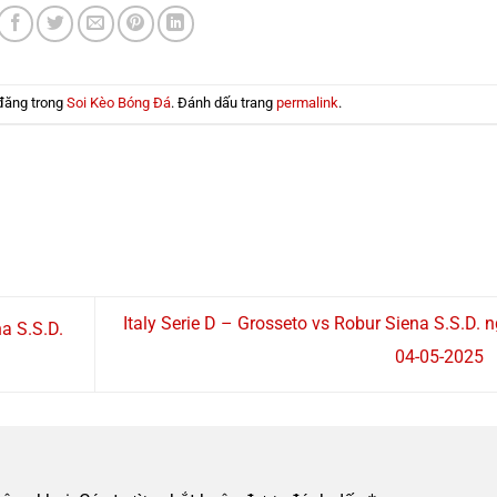
đăng trong
Soi Kèo Bóng Đá
. Đánh dấu trang
permalink
.
Italy Serie D – Grosseto vs Robur Siena S.S.D. 
na S.S.D.
04-05-2025