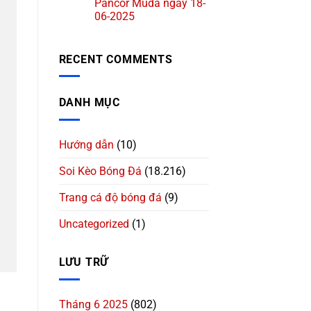
Pancor Muda ngày 18-
06-2025
RECENT COMMENTS
DANH MỤC
Hướng dẫn
(10)
Soi Kèo Bóng Đá
(18.216)
Trang cá độ bóng đá
(9)
Uncategorized
(1)
LƯU TRỮ
Tháng 6 2025
(802)