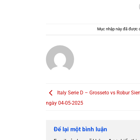
Mục nhập này đã được 
Italy Serie D – Grosseto vs Robur Sie
ngày 04-05-2025
Để lại một bình luận