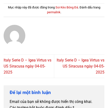
Mục nhập này đã được đăng trong
Soi Kèo Bóng Đá
. Đánh dấu trang
permalink
.
Italy Serie D – Igea Virtus vs
Italy Serie D – Igea Virtus vs
US Siracusa ngày 04-05-
US Siracusa ngày 04-05-
2025
2025
Để lại một bình luận
Email của bạn sẽ không được hiển thị công khai.
Các trường bắt buộc được đánh dấu
*