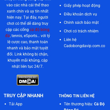
vào các nhà cái thể thao
Giấy phép hoạt động
xanh chín và uy tín nhất
Điều khoản dịch vụ
hiện nay. Tại đây, người
Chính sách bảo mật
chơi có thể dễ dàng truy
cập các cổng
cá độ bóng
Chơi có trách nhiệm
đá
, tennis, eSports… với tỷ
Liên hệ
lệ cược cao, thanh toán
Cadobongdavip.com.co
nhanh và bảo mật tuyệt
đối. Link không bị chặn,
khuyến mãi khủng, cập
nhật liên tục 24/7.
TRUY CẬP NHANH
THÔNG TIN LIÊN HỆ
Tên thương hiệu:
Cá Độ
Tải App