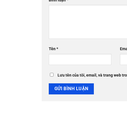
Bình luận
*
Tên
*
Ema
Lưu tên của tôi, email, và trang web tro