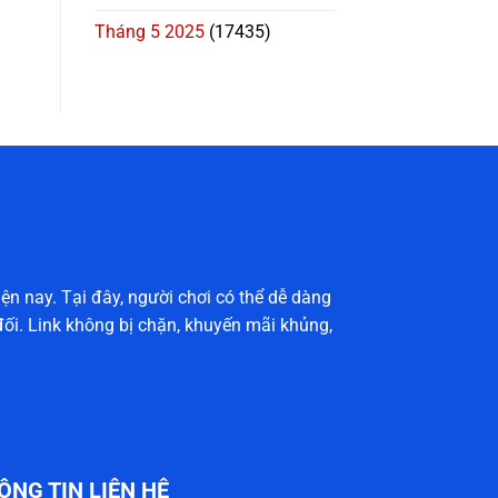
Tháng 5 2025
(17435)
ện nay. Tại đây, người chơi có thể dễ dàng
 đối. Link không bị chặn, khuyến mãi khủng,
ÔNG TIN LIÊN HỆ