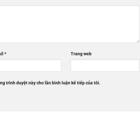
il
*
Trang web
ng trình duyệt này cho lần bình luận kế tiếp của tôi.