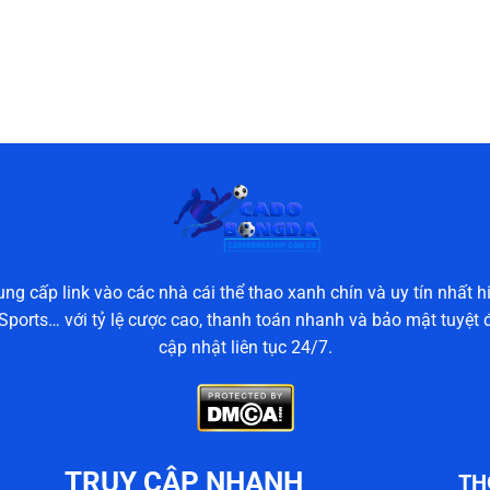
 cấp link vào các nhà cái thể thao xanh chín và uy tín nhất hi
 eSports… với tỷ lệ cược cao, thanh toán nhanh và bảo mật tuyệt
cập nhật liên tục 24/7.
TRUY CẬP NHANH
TH