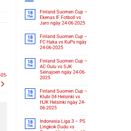
Finland Suomen Cup –
18
Th6
Ekenas IF Fotboll vs
Jaro ngày 24-06-2025
Finland Suomen Cup –
18
Th6
FC Haka vs KuPs ngày
24-06-2025
Finland Suomen Cup –
18
Th6
AC Oulu vs SJK
Seinajoen ngày 24-06-
-05-
2025
Finland Suomen Cup –
18
Th6
Klubi 04 Helsinki vs
HJK Helsinki ngày 24-
06-2025
Indonesia Liga 3 – PS
18
Th6
Lingkok Dudu vs