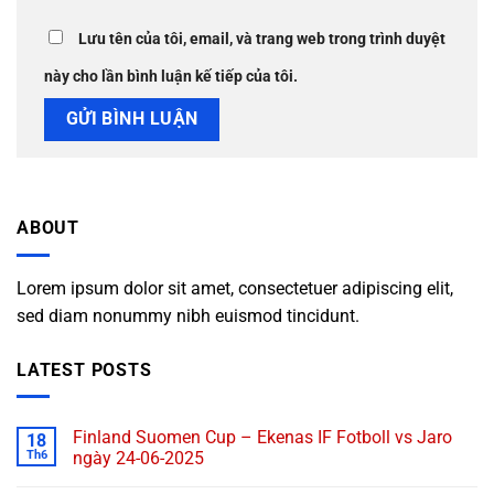
Lưu tên của tôi, email, và trang web trong trình duyệt
này cho lần bình luận kế tiếp của tôi.
ABOUT
Lorem ipsum dolor sit amet, consectetuer adipiscing elit,
sed diam nonummy nibh euismod tincidunt.
LATEST POSTS
Finland Suomen Cup – Ekenas IF Fotboll vs Jaro
18
Th6
ngày 24-06-2025