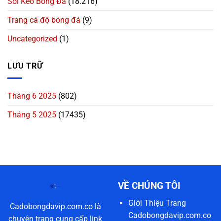
Soi Kèo Bóng Đá
(18.216)
Trang cá độ bóng đá
(9)
Uncategorized
(1)
LƯU TRỮ
Tháng 6 2025
(802)
Tháng 5 2025
(17435)
VỀ CHÚNG TÔI
Giới Thiệu Trang
Cadobongdavip.com.co là
Cadobongdavip.com.co
chuyên trang cung cấp link