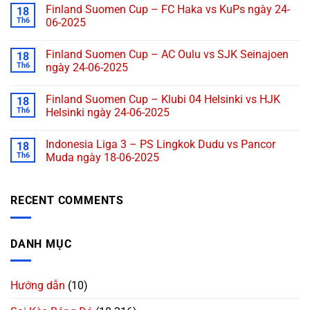
Finland Suomen Cup – FC Haka vs KuPs ngày 24-
18
Th6
06-2025
Finland Suomen Cup – AC Oulu vs SJK Seinajoen
18
Th6
ngày 24-06-2025
Finland Suomen Cup – Klubi 04 Helsinki vs HJK
18
Th6
Helsinki ngày 24-06-2025
Indonesia Liga 3 – PS Lingkok Dudu vs Pancor
18
Th6
Muda ngày 18-06-2025
RECENT COMMENTS
DANH MỤC
Hướng dẫn
(10)